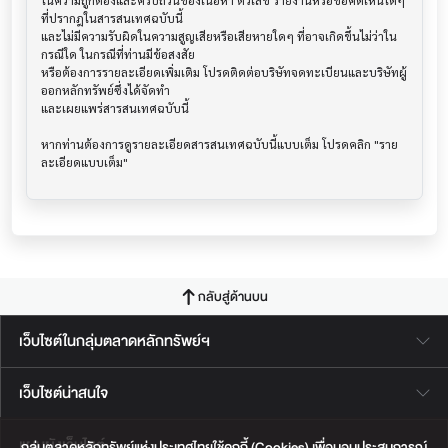
ในความถูกต้องและครบถ้วนของเนื้อหา ตัวเลข รายงานหรือข้อคิดเห็นใดๆ 
ที่ปรากฎในสารสนเทศฉบับนี้

และไม่มีความรับผิดในความสูญเสียหรือเสียหายใดๆ ที่อาจเกิดขึ้นไม่ว่าใน
กรณีใด ในกรณีที่ท่านมีข้อสงสัย

หรือต้องการรายละเอียดเพิ่มเติม โปรดติดต่อบริษัทจดทะเบียนและบริษัทผู้
ออกหลักทรัพย์ซึ่งได้จัดทำ

และเผยแพร่สารสนเทศฉบับนี้

หากท่านต้องการดูรายละเอียดสารสนเทศฉบับนี้แบบเต็ม โปรดคลิก "ราย
กลับสู่ด้านบน
เว็บไซต์ในกลุ่มตลาดหลักทรัพย์ฯ
เว็บไซต์น่าสนใจ
แผนผังเว็บไซต์
กลุ่มตลาดหลักทรัพย์แห่งประเทศไทยใช้คุกกี้ (Cookies) เพื่อมอบประสบการณ์