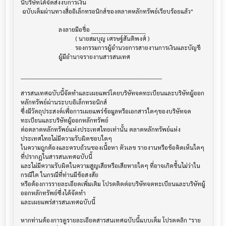
นี้บริษัทได้จัดส่งงบการเงิน

 ฉบับเต็มผ่านทางสื่ออิเล็กทรอนิกส์ของตลาดหลักทรัพย์เรียบร้อยแล้ว"

                         ลงลายมือชื่อ ___________________________

                                    ( นายสมบุญ เศรษฐ์สันติพงศ์ )

                                    รองกรรมการผู้อำนวยการสายงานการเงินและบัญชี

                         ผู้มีอำนาจรายงานสารสนเทศ

______________________________________________________________________

สารสนเทศฉบับนี้จัดทำและเผยแพร่โดยบริษัทจดทะเบียนและบริษัทผู้ออก
หลักทรัพย์ผ่านระบบอิเล็กทรอนิกส์ 

ซึ่งมีวัตถุประสงค์เพื่อการเผยแพร่ข้อมูลหรือเอกสารใดๆของบริษัทจด
ทะเบียนและบริษัทผู้ออกหลักทรัพย์

ต่อตลาดหลักทรัพย์แห่งประเทศไทยเท่านั้น ตลาดหลักทรัพย์แห่ง
ประเทศไทยไม่มีความรับผิดชอบใดๆ

ในความถูกต้องและครบถ้วนของเนื้อหา ตัวเลข รายงานหรือข้อคิดเห็นใดๆ 
ที่ปรากฎในสารสนเทศฉบับนี้

และไม่มีความรับผิดในความสูญเสียหรือเสียหายใดๆ ที่อาจเกิดขึ้นไม่ว่าใน
กรณีใด ในกรณีที่ท่านมีข้อสงสัย

หรือต้องการรายละเอียดเพิ่มเติม โปรดติดต่อบริษัทจดทะเบียนและบริษัทผู้
ออกหลักทรัพย์ซึ่งได้จัดทำ

และเผยแพร่สารสนเทศฉบับนี้

หากท่านต้องการดูรายละเอียดสารสนเทศฉบับนี้แบบเต็ม โปรดคลิก "ราย