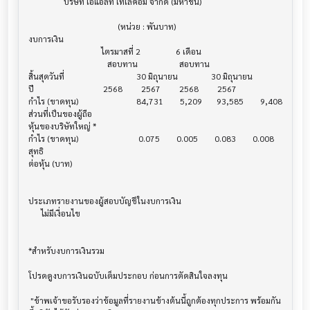
                 บริษัท เอแอลที เทเลคอม จำกัด (มหาชน)

                                           (หน่วย : พันบาท)

งบการเงิน                              			

                                   ไตรมาสที่ 2                 6 เดือน

                                      สอบทาน                    สอบทาน

สิ้นสุดวันที่			            30 มิถุนายน                30 มิถุนายน

ปี       			    2568         2567         2568         2567

กำไร (ขาดทุน) 			    84,731        5,209       93,585        9,408

ส่วนที่เป็นของผู้ถือ

หุ้นของบริษัทใหญ่ *

กำไร (ขาดทุน) 			     0.075        0.005        0.083        0.008

สุทธิ

ต่อหุ้น (บาท)                            			

ประเภทรายงานของผู้สอบบัญชีในงบการเงิน     			

      ไม่มีเงื่อนไข

*สำหรับงบการเงินรวม                    			

โปรดดูงบการเงินฉบับเต็มประกอบ ก่อนการตัดสินใจลงทุน

 "ข้าพเจ้าขอรับรองว่าข้อมูลที่รายงานข้างต้นนี้ถูกต้องทุกประการ พร้อมกัน