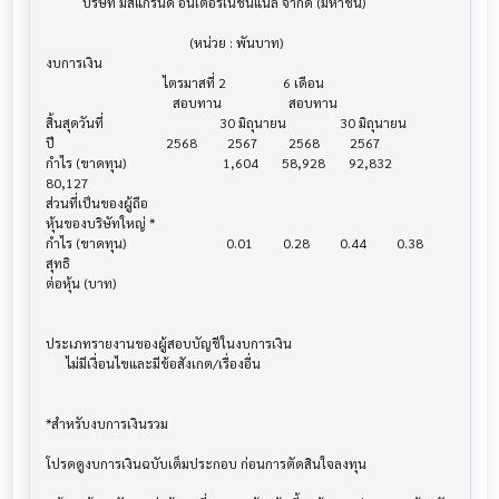
           บริษัท มิสแกรนด์ อินเตอร์เนชั่นแนล จำกัด (มหาชน)

                                           (หน่วย : พันบาท)

งบการเงิน                              			

                                   ไตรมาสที่ 2                 6 เดือน

                                      สอบทาน                    สอบทาน

สิ้นสุดวันที่			            30 มิถุนายน                30 มิถุนายน

ปี       			    2568         2567         2568         2567

กำไร (ขาดทุน) 			     1,604       58,928       92,832       
80,127

ส่วนที่เป็นของผู้ถือ

หุ้นของบริษัทใหญ่ *

กำไร (ขาดทุน) 			      0.01         0.28         0.44         0.38

สุทธิ

ต่อหุ้น (บาท)                            			

ประเภทรายงานของผู้สอบบัญชีในงบการเงิน     			

      ไม่มีเงื่อนไขและมีข้อสังเกต/เรื่องอื่น

*สำหรับงบการเงินรวม                    			

โปรดดูงบการเงินฉบับเต็มประกอบ ก่อนการตัดสินใจลงทุน
