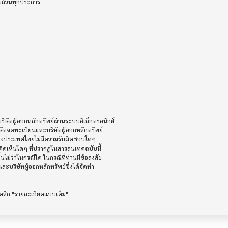
บถ้วนทุกประการ

ัทผู้ออกหลักทรัพย์ผ่านระบบอิเล็กทรอนิกส์ 

ษัทจดทะเบียนและบริษัทผู้ออกหลักทรัพย์

ห่งประเทศไทยไม่มีความรับผิดชอบใดๆ

ิดเห็นใดๆ ที่ปรากฎในสารสนเทศฉบับนี้

ไม่ว่าในกรณีใด ในกรณีที่ท่านมีข้อสงสัย

ะบริษัทผู้ออกหลักทรัพย์ซึ่งได้จัดทำ
