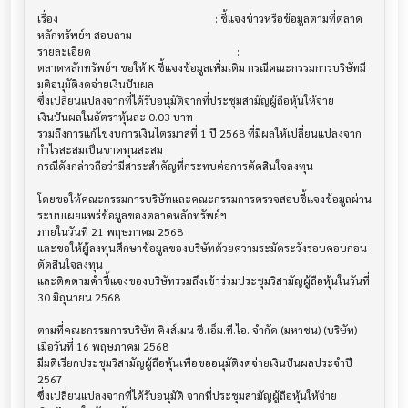
เรื่อง                                  			 : ชี้แจงข่าวหรือข้อมูลตามที่ตลาด
หลักทรัพย์ฯ สอบถาม

รายละเอียด                             			 :

ตลาดหลักทรัพย์ฯ ขอให้ K ชี้แจงข้อมูลเพิ่มเติม กรณีคณะกรรมการบริษัทมี
มติอนุมัติงดจ่ายเงินปันผล 

ซึ่งเปลี่ยนแปลงจากที่ได้รับอนุมัติจากที่ประชุมสามัญผู้ถือหุ้นให้จ่าย
เงินปันผลในอัตราหุ้นละ 0.03 บาท

รวมถึงการแก้ไขงบการเงินไตรมาสที่ 1 ปี 2568 ที่มีผลให้เปลี่ยนแปลงจาก
กำไรสะสมเป็นขาดทุนสะสม

กรณีดังกล่าวถือว่ามีสาระสำคัญที่กระทบต่อการตัดสินใจลงทุน

โดยขอให้คณะกรรมการบริษัทและคณะกรรมการตรวจสอบชี้แจงข้อมูลผ่าน
ระบบเผยแพร่ข้อมูลของตลาดหลักทรัพย์ฯ 

ภายในวันที่ 21 พฤษภาคม 2568

และขอให้ผู้ลงทุนศึกษาข้อมูลของบริษัทด้วยความระมัดระวังรอบคอบก่อน
ตัดสินใจลงทุน

และติดตามคำชี้แจงของบริษัทรวมถึงเข้าร่วมประชุมวิสามัญผู้ถือหุ้นในวันที่ 
30 มิถุนายน 2568

ตามที่คณะกรรมการบริษัท คิงส์เมน ซี.เอ็ม.ที.ไอ. จำกัด (มหาชน) (บริษัท) 
เมื่อวันที่ 16 พฤษภาคม 2568 

มีมติเรียกประชุมวิสามัญผู้ถือหุ้นเพื่อขออนุมัติงดจ่ายเงินปันผลประจำปี 
2567

ซึ่งเปลี่ยนแปลงจากที่ได้รับอนุมัติ จากที่ประชุมสามัญผู้ถือหุ้นให้จ่าย