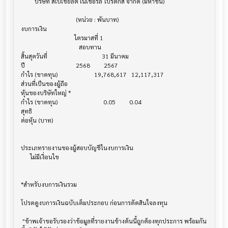
         บริษัท สเปเชี่ยลตี้ เนเชอรัล โปรดักส์ จำกัด (มหาชน)

                                    (หน่วย : พันบาท)

งบการเงิน                              			

                                   ไตรมาสที่ 1

                                      สอบทาน

สิ้นสุดวันที่			             31 มีนาคม

ปี       			    2568         2567

กำไร (ขาดทุน) 			19,768,617   12,117,317

ส่วนที่เป็นของผู้ถือ

หุ้นของบริษัทใหญ่ *

กำไร (ขาดทุน) 			      0.05         0.04

สุทธิ

ต่อหุ้น (บาท)                            			

ประเภทรายงานของผู้สอบบัญชีในงบการเงิน     			

      ไม่มีเงื่อนไข

*สำหรับงบการเงินรวม                    			

โปรดดูงบการเงินฉบับเต็มประกอบ ก่อนการตัดสินใจลงทุน

 "ข้าพเจ้าขอรับรองว่าข้อมูลที่รายงานข้างต้นนี้ถูกต้องทุกประการ พร้อมกัน