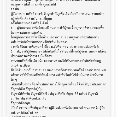
ของกองทรัสต์ในการเพิ่มทุนครั้งที่ส

อง นั้น

ผู้จัดการกองทรัสต์ขอแจ้งข้อมูลสำคัญเพิ่มเติมเกี่ยวกับการเสนอขายหน่วย
ทรัสต์เพิ่มเติมสำหรับการเพิ่มทุน

ครั้งที่สองของกองทรัสต์ ดังนี้

1.	ผู้จัดการกองทรัสต์ขอเปลี่ยนแปลงให้ผู้จองซื้อทุกรายชำระค่าจองซื้อ
ในราคาเสนอขายสุดท้าย 

โดยผู้จัดการกองทรัสต์ได้กำหนดราคาเสนอขายสุดท้ายที่จะเสนอขาย
หน่วยทรัสต์สำหรับหน่วยทรัสต์เพิ่มเติมของก

องทรัสต์ในการเพิ่มทุนครั้งที่สองแล้วที่ราคา 7.20 บาทต่อหน่วยทรัสต์

2.	สัญชาติผู้ถือหน่วยทรัสต์เดิมที่ไม่ใช่สัญชาติไทยที่ผู้จัดการกองทรัสต์จะ
นำมาพิจารณาว่าอาจจะไม่จัดสร

รหน่วยทรัสต์เพิ่มเติม เนื่องจากอาจส่งผลให้เป็นการกระทำอันขัดต่อกฎ
เกณฑ์ ระเบียบ

ข้อบังคับเกี่ยวกับการเสนอขายและการจัดสรรหน่วยทรัสต์ของต่างประเทศ

หรืออาจทำให้กองทรัสต์ต้องมีภาระหน้าที่หรือค่าใช้จ่ายในการดำเนินการ
ใด ๆ

เพิ่มเติมไปจากที่ต้องดำเนินการภายใต้กฎหมายไทย ได้แก่ สัญชาติแคนาดา 
สัญชาติจีน สัญชาติญี่ปุ่น

สัญชาติไต้หวัน สัญชาติรัสเซีย สัญชาติสวิส สัญชาติสิงคโปร์ สัญชาติ
อเมริกา สัญชาติออสเตรเลีย

สัญชาติอังกฤษ

(อ้างอิงจากรายชื่อสัญชาติของผู้ถือหน่วยทรัสต์จากการกำหนดรายชื่อผู้ถือ
หน่วยทรัสต์ครั้งล่าสุด
