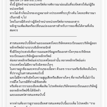
เมื่อวันที่ 29 เมษายน 2568)

ทั้งนี้ ผู้จัดจำหน่ายหน่วยทรัสต์อาจพิจารณาผ่อนผันที่จะจัดสรรให้แก่ผู้ถือ
หน่วยทรัสต์ 

หากไม่เข้าเงื่อนไขของกฎหมายต่างประเทศที่ระบุข้างต้น โดยจะพิจารณา
เป็นกรณี ๆ ไป

โดยในกรณีดังกล่าวผู้จัดจำหน่ายหน่วยทรัสต์อาจขอเอกสาร

หลักฐานเพิ่มเติมหรือเปลี่ยนแปลงเอกสารสำหรับการจองซื้อได้ตามที่เห็น
สมควร

______________________________________________________________________

สารสนเทศฉบับนี้จัดทำและเผยแพร่โดยบริษัทจดทะเบียนและบริษัทผู้ออก
หลักทรัพย์ผ่านระบบอิเล็กทรอนิกส์ 

ซึ่งมีวัตถุประสงค์เพื่อการเผยแพร่ข้อมูลหรือเอกสารใดๆของบริษัทจด
ทะเบียนและบริษัทผู้ออกหลักทรัพย์

ต่อตลาดหลักทรัพย์แห่งประเทศไทยเท่านั้น ตลาดหลักทรัพย์แห่ง
ประเทศไทยไม่มีความรับผิดชอบใดๆ

ในความถูกต้องและครบถ้วนของเนื้อหา ตัวเลข รายงานหรือข้อคิดเห็นใดๆ 
ที่ปรากฎในสารสนเทศฉบับนี้

และไม่มีความรับผิดในความสูญเสียหรือเสียหายใดๆ ที่อาจเกิดขึ้นไม่ว่าใน
กรณีใด ในกรณีที่ท่านมีข้อสงสัย

หรือต้องการรายละเอียดเพิ่มเติม โปรดติดต่อบริษัทจดทะเบียนและบริษัทผู้
ออกหลักทรัพย์ซึ่งได้จัดทำ

และเผยแพร่สารสนเทศฉบับนี้

หากท่านต้องการดูรายละเอียดสารสนเทศฉบับนี้แบบเต็ม โปรดคลิก "ราย