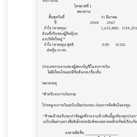
งบการเงิน                              			

                                   ไตรมาสที่ 1

                                      สอบทาน

       สิ้นสุดวันที่        			        31 มีนาคม

             ปี             			    2568         2567

  กำไร (ขาดทุน) 			                1,633,880    (769,251)

ส่วนที่เป็นของผู้ถือหุ้นข

องบริษัทใหญ่ *

  กำไร (ขาดทุน) สุทธิ			         0.05       (0.02)

     ต่อหุ้น (บาท)			

ประเภทรายงานของผู้สอบบัญชีในงบการเงิน     			

      ไม่มีเงื่อนไขและมีข้อสังเกต/เรื่องอื่น

หมายเหตุ                               			

*สำหรับงบการเงินรวม                    			

โปรดดูงบการเงินฉบับเต็มประกอบ ก่อนการตัดสินใจลงทุน

 "ข้าพเจ้าขอรับรองว่าข้อมูลที่รายงานข้างต้นนี้ถูกต้องทุกประการ พร้อมกันนี้บริษัทได้จัดส่งงบการเงิน

 ฉบับเต็มผ่านทางสื่ออิเล็กทรอนิกส์ของตลาดหลักทรัพย์เรียบร้อยแล้ว"

                         ลงลายมือชื่อ ___________________________
