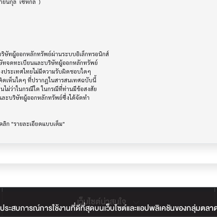
ัทผู้ออกหลักทรัพย์ผ่านระบบอิเล็กทรอนิกส์ 

ษัทจดทะเบียนและบริษัทผู้ออกหลักทรัพย์

ห่งประเทศไทยไม่มีความรับผิดชอบใดๆ

ิดเห็นใดๆ ที่ปรากฎในสารสนเทศฉบับนี้

ไม่ว่าในกรณีใด ในกรณีที่ท่านมีข้อสงสัย

ะบริษัทผู้ออกหลักทรัพย์ซึ่งได้จัดทำ

เว็บไซต์น่าสนใจ
ประสบการณ์การใช้งานที่ดีที่สุดบนเว็บไซต์และแอปพลิเคชันของกลุ่มตลาดหลั