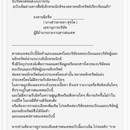
นี้บริษัทได้จัดส่งงบการเงิน

 ฉบับเต็มผ่านทางสื่ออิเล็กทรอนิกส์ของตลาดหลักทรัพย์เรียบร้อยแล้ว"

                         ลงลายมือชื่อ ___________________________

                                    ( นางสาวอาทยา สุขโท )

                                    เลขานุการบริษัท

                         ผู้มีอำนาจรายงานสารสนเทศ

______________________________________________________________________

สารสนเทศฉบับนี้จัดทำและเผยแพร่โดยบริษัทจดทะเบียนและบริษัทผู้ออก
หลักทรัพย์ผ่านระบบอิเล็กทรอนิกส์ 

ซึ่งมีวัตถุประสงค์เพื่อการเผยแพร่ข้อมูลหรือเอกสารใดๆของบริษัทจด
ทะเบียนและบริษัทผู้ออกหลักทรัพย์

ต่อตลาดหลักทรัพย์แห่งประเทศไทยเท่านั้น ตลาดหลักทรัพย์แห่ง
ประเทศไทยไม่มีความรับผิดชอบใดๆ

ในความถูกต้องและครบถ้วนของเนื้อหา ตัวเลข รายงานหรือข้อคิดเห็นใดๆ 
ที่ปรากฎในสารสนเทศฉบับนี้

และไม่มีความรับผิดในความสูญเสียหรือเสียหายใดๆ ที่อาจเกิดขึ้นไม่ว่าใน
กรณีใด ในกรณีที่ท่านมีข้อสงสัย

หรือต้องการรายละเอียดเพิ่มเติม โปรดติดต่อบริษัทจดทะเบียนและบริษัทผู้
ออกหลักทรัพย์ซึ่งได้จัดทำ

และเผยแพร่สารสนเทศฉบับนี้

หากท่านต้องการดูรายละเอียดสารสนเทศฉบับนี้แบบเต็ม โปรดคลิก "ราย