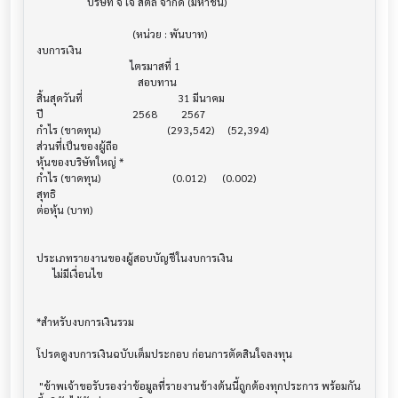
                   บริษัท จี เจ สตีล จำกัด (มหาชน)

                                    (หน่วย : พันบาท)

งบการเงิน                              			

                                   ไตรมาสที่ 1

                                      สอบทาน

สิ้นสุดวันที่			             31 มีนาคม

ปี       			    2568         2567

กำไร (ขาดทุน) 			 (293,542)     (52,394)

ส่วนที่เป็นของผู้ถือ

หุ้นของบริษัทใหญ่ *

กำไร (ขาดทุน) 			   (0.012)      (0.002)

สุทธิ

ต่อหุ้น (บาท)                            			

ประเภทรายงานของผู้สอบบัญชีในงบการเงิน     			

      ไม่มีเงื่อนไข

*สำหรับงบการเงินรวม                    			

โปรดดูงบการเงินฉบับเต็มประกอบ ก่อนการตัดสินใจลงทุน

 "ข้าพเจ้าขอรับรองว่าข้อมูลที่รายงานข้างต้นนี้ถูกต้องทุกประการ พร้อมกัน