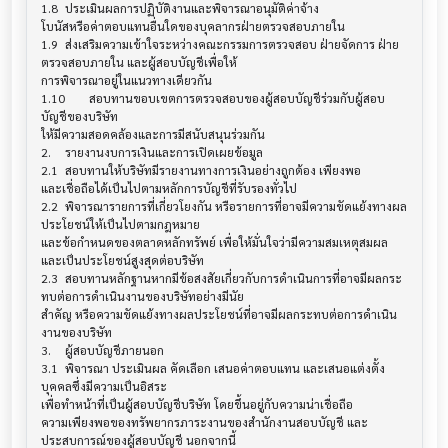
1.8	ประเมินผลการปฏิบัติงานและพิจารณาอนุมัติค่าจ้าง 

โบนัสหรือค่าตอบแทนอื่นใดของบุคลากรฝ่ายตรวจสอบภายใน

1.9	ส่งเสริมความเข้าใจระหว่างคณะกรรมการตรวจสอบ ฝ่ายจัดการ ฝ่าย
ตรวจสอบภายใน และผู้สอบบัญชีเพื่อให้

การพิจารณาอยู่ในแนวทางเดียวกัน

1.10	สอบทานขอบเขตการตรวจสอบของผู้สอบบัญชีร่วมกับผู้สอบ
บัญชีของบริษัท 

ให้มีความสอดคล้องและการมีสนับสนุนร่วมกัน

2.	รายงานงบการเงินและการเปิดเผยข้อมูล

2.1	สอบทานให้บริษัทมีรายงานทางการเงินอย่างถูกต้อง เพียงพอ 

และเชื่อถือได้เป็นไปตามหลักการบัญชีที่รับรองทั่วไป

2.2	พิจารณารายการที่เกี่ยวโยงกัน หรือรายการที่อาจมีความขัดแย้งทางผล
ประโยชน์ให้เป็นไปตามกฎหมาย 

และข้อกำหนดของตลาดหลักทรัพย์ เพื่อให้มั่นใจว่ามีความสมเหตุสมผล
และเป็นประโยชน์สูงสุดต่อบริษัท

2.3	สอบทานหลักฐานหากมีข้อสงสัยเกี่ยวกับการดำเนินการที่อาจมีผลกระ
ทบต่อการดำเนินงานของบริษัทอย่างมีนัย

สำคัญ หรือความขัดแย้งทางผลประโยชน์ที่อาจมีผลกระทบต่อการดำเนิน
งานของบริษัท

3.	ผู้สอบบัญชีภายนอก

3.1	พิจารณา ประเมินผล คัดเลือก เสนอค่าตอบแทน และเสนอแต่งตั้ง
บุคคลซึ่งมีความเป็นอิสระ 

เพื่อทำหน้าที่เป็นผู้สอบบัญชีบริษัท โดยขึ้นอยู่กับความน่าเชื่อถือ

ความเพียงพอของทรัพยากรภาระงานของสำนักงานสอบบัญชี และ
ประสบการณ์ของผู้สอบบัญชี นอกจากนี้
