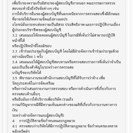
เพื่อรับรองความเป็นอิสระของผู้สอบบัญชีภายนอก คณะกรรมการตรวจ
สอบจะคำนึงถึงปัจจัยต่างๆ เช่น

การให้บริการอื่นของผู้สอบบัญชีที่นอกเหนือจากการตรวจสอบซึ่งมีลักษณะ
ที่อาจก่อให้เกิดความขัดแย้งทางผลปร

ะโยชน์อันกระทบต่อความเป็นอิสระ ประสิทธิภาพ และการปฏิบัติงานเยี่ยง
ผู้ประกอบวิชาชีพของผู้สอบบัญชี

3.2	เสนอแนะให้ถอดถอนผู้สอบบัญชี ในกรณีที่เห็นว่าไม่สามารถปฏิบัติ
หน้าที่ได้ 

หรือปฏิบัติหน้าที่โดยมิชอบ

3.3	เข้าร่วมประชุมกับผู้สอบบัญชี โดยไม่มีฝ่ายจัดการเข้าร่วมประชุมด้วย
อย่างน้อยปีละ 1 ครั้ง

3.4	เสนอแนะให้ผู้สอบบัญชีสอบทานหรือตรวจสอบรายการที่เห็นว่าจำเป็น
และเป็นเรื่องสำคัญในระหว่างการตรวจสอ

บบัญชีของบริษัทได้

3.5	พิจารณางานของสำนักงานสอบบัญชีที่ได้รับการว่าจ้าง เพื่อ
วัตถุประสงค์ในการจัดเตรียม 

หรือการนำเสนอรายงานการตรวจสอบ หรือการดำเนินการที่เกี่ยวกับการ
ตรวจสอบด้านอื่นๆ

หรือยืนยันการให้บริการเพื่อบริษัท (รวมถึง

การแก้ปัญหากรณีที่มีความเห็นแตกต่างของมติที่เกี่ยวกับรายงานทางการ
เงิน

ระหว่างฝ่ายจัดการและผู้สอบบัญชี)

4.	การปฏิบัติตามข้อกำหนดและกฎหมาย

4.1	ตรวจสอบว่าบริษัทได้มีการปฏิบัติตามกฎหมาย ข้อกำหนดของตลาด
หลักทรัพย์ฯ 
