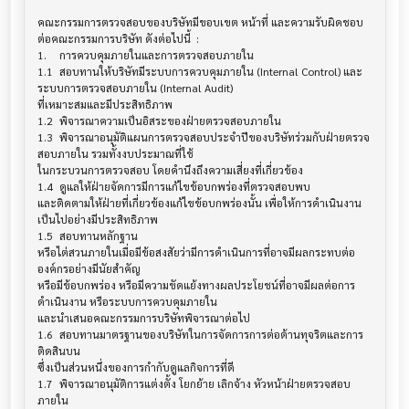
คณะกรรมการตรวจสอบของบริษัทมีขอบเขต หน้าที่ และความรับผิดชอบ
ต่อคณะกรรมการบริษัท ดังต่อไปนี้  :

1.	การควบคุมภายในและการตรวจสอบภายใน

1.1	สอบทานให้บริษัทมีระบบการควบคุมภายใน (Internal Control) และ
ระบบการตรวจสอบภายใน (Internal Audit)

ที่เหมาะสมและมีประสิทธิภาพ

1.2	พิจารณาความเป็นอิสระของฝ่ายตรวจสอบภายใน

1.3	พิจารณาอนุมัติแผนการตรวจสอบประจำปีของบริษัทร่วมกับฝ่ายตรวจ
สอบภายใน รวมทั้งงบประมาณที่ใช้

ในกระบวนการตรวจสอบ โดยคำนึงถึงความเสี่ยงที่เกี่ยวข้อง

1.4	ดูแลให้ฝ่ายจัดการมีการแก้ไขข้อบกพร่องที่ตรวจสอบพบ 

และติดตามให้ฝ่ายที่เกี่ยวข้องแก้ไขข้อบกพร่องนั้น เพื่อให้การดำเนินงาน
เป็นไปอย่างมีประสิทธิภาพ

1.5	สอบทานหลักฐาน 

หรือไต่สวนภายในเมื่อมีข้อสงสัยว่ามีการดำเนินการที่อาจมีผลกระทบต่อ
องค์กรอย่างมีนัยสำคัญ

หรือมีข้อบกพร่อง หรือมีความขัดแย้งทางผลประโยชน์ที่อาจมีผลต่อการ
ดำเนินงาน หรือระบบการควบคุมภายใน

และนำเสนอคณะกรรมการบริษัทพิจารณาต่อไป

1.6	สอบทานมาตรฐานของบริษัทในการจัดการการต่อต้านทุจริตและการ
ติดสินบน 

ซึ่งเป็นส่วนหนึ่งของการกำกับดูแลกิจการที่ดี

1.7	พิจารณาอนุมัติการแต่งตั้ง โยกย้าย เลิกจ้าง หัวหน้าฝ่ายตรวจสอบ
ภายใน
