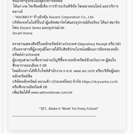
ชั้นนำทำธุรกิจในกลุ่มบริการดิจิทัล

 ได้แก่ เกม โซเชียลมีเดีย การชำระเงินดิจิทัล โฆษณาออนไลน์ และบริการ
คลาวด์

- "XIAOMI19" อ้างอิงหุ้น Xiaomi Corporation Co., Ltd. 

บริษัทเทคโนโลยีชั้นนำผู้ผลิตสมาร์ทโฟและอุปกรณ์อัจฉริยะ ได้แก่ สมาร์ท
โฟน Xiaomi Series และอุปกรณ์ Mi

Smart Home

ตราสารแสดงสิทธิในหลักทรัพย์ต่างประเทศ (Depositary Receipt หรือ DR) 

เป็นตราสารที่ผู้ลงทุนมีโอกาสได้รับสิทธิประโยชน์เสมือนการถือครองหลัก
ทรัพย์ต่างประเทศ

ผู้ลงทุนสามารถซื้อขายผ่านบัญชีซื้อขายหลักทรัพย์ด้วยเงินบาท ผู้สนใจ
ศึกษารายละเอียด 5 DR

ใหม่ดังกล่าวได้ที่เว็บไซต์สำนักงาน ก.ล.ต. www.sec.or.th หรือบริษัทผู้ออก
หลักทรัพย์คือ

บริษัทหลักทรัพย์ หยวนต้า (ประเทศไทย) จำกัด https://dr.yuanta.co.th 
หรือศึกษาผลิตภัณฑ์ DR

เพิ่มเติมได้ที่ www.setinvestnow.com/dr

                              "SET...Make it 'Work' for Every Future"

______________________________________________________________________
