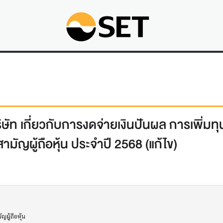
ษัท เกี่ยวกับการงดจ่ายเงินปันผล การเพิ่ม
ัญผู้ถือหุ้น ประจำปี 2568 (แก้ไข)