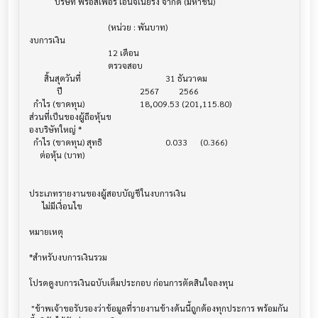
            บริษัท พรอสเพอร์ เอ็นจิเนียริ่ง จำกัด (มหาชน)

                                     (หน่วย : พันบาท)

งบการเงิน                              			

                                     12 เดือน

                                     ตรวจสอบ

       สิ้นสุดวันที่        			        31 ธันวาคม

             ปี             			    2567         2566

  กำไร (ขาดทุน) 			    18,009.53 (201,115.80)

ส่วนที่เป็นของผู้ถือหุ้นข

องบริษัทใหญ่ *

  กำไร (ขาดทุน) สุทธิ			        0.033      (0.366)

     ต่อหุ้น (บาท)			

ประเภทรายงานของผู้สอบบัญชีในงบการเงิน     			

      ไม่มีเงื่อนไข

หมายเหตุ                               			

*สำหรับงบการเงินรวม                    			

โปรดดูงบการเงินฉบับเต็มประกอบ ก่อนการตัดสินใจลงทุน

 "ข้าพเจ้าขอรับรองว่าข้อมูลที่รายงานข้างต้นนี้ถูกต้องทุกประการ พร้อมกัน