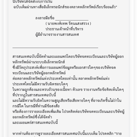
นี้บริษัทได้จัดส่งงบการเงิน

 ฉบับเต็มผ่านทางสื่ออิเล็กทรอนิกส์ของตลาดหลักทรัพย์เรียบร้อยแล้ว"

                         ลงลายมือชื่อ ___________________________

                                    ( นายพงศ์เทพ รัตนแสงสรวง )

                                    ประธานเจ้าหน้าที่บริหาร

                         ผู้มีอำนาจรายงานสารสนเทศ

______________________________________________________________________

สารสนเทศฉบับนี้จัดทำและเผยแพร่โดยบริษัทจดทะเบียนและบริษัทผู้ออก
หลักทรัพย์ผ่านระบบอิเล็กทรอนิกส์ 

ซึ่งมีวัตถุประสงค์เพื่อการเผยแพร่ข้อมูลหรือเอกสารใดๆของบริษัทจด
ทะเบียนและบริษัทผู้ออกหลักทรัพย์

ต่อตลาดหลักทรัพย์แห่งประเทศไทยเท่านั้น ตลาดหลักทรัพย์แห่ง
ประเทศไทยไม่มีความรับผิดชอบใดๆ

ในความถูกต้องและครบถ้วนของเนื้อหา ตัวเลข รายงานหรือข้อคิดเห็นใดๆ 
ที่ปรากฎในสารสนเทศฉบับนี้

และไม่มีความรับผิดในความสูญเสียหรือเสียหายใดๆ ที่อาจเกิดขึ้นไม่ว่าใน
กรณีใด ในกรณีที่ท่านมีข้อสงสัย

หรือต้องการรายละเอียดเพิ่มเติม โปรดติดต่อบริษัทจดทะเบียนและบริษัทผู้
ออกหลักทรัพย์ซึ่งได้จัดทำ

และเผยแพร่สารสนเทศฉบับนี้

หากท่านต้องการดูรายละเอียดสารสนเทศฉบับนี้แบบเต็ม โปรดคลิก "ราย