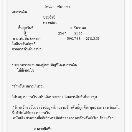
                                     (หน่วย : พันบาท)

งบการเงิน                              			

                                   ประจำปี

                                   ตรวจสอบ

       สิ้นสุดวันที่        			        31 ธันวาคม

             ปี             			    2567         2566

 การเพิ่มขึ้น (ลดลง) 			      590,768      270,245

ในสินทรัพย์สุทธิ 

จากการดำเนินงาน*

ประเภทรายงานของผู้สอบบัญชีในงบการเงิน     			

      ไม่มีเงื่อนไข

*สำหรับงบการเงินรวม                    			

โปรดดูงบการเงินฉบับเต็มประกอบ ก่อนการตัดสินใจลงทุน

 "ข้าพเจ้าขอรับรองว่าข้อมูลที่รายงานข้างต้นนี้ถูกต้องทุกประการ พร้อมกัน
นี้บริษัทได้จัดส่งงบการเงิน

 ฉบับเต็มผ่านทางสื่ออิเล็กทรอนิกส์ของตลาดหลักทรัพย์เรียบร้อยแล้ว"

                         ลงลายมือชื่อ ___________________________
