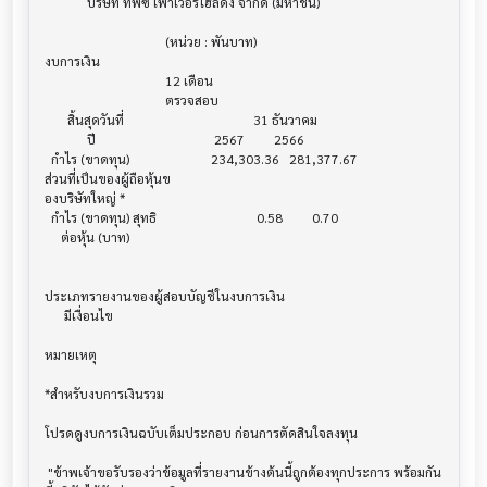
             บริษัท ทีพีซี เพาเวอร์โฮลดิ้ง จำกัด (มหาชน)

                                     (หน่วย : พันบาท)

งบการเงิน                              			

                                     12 เดือน

                                     ตรวจสอบ

       สิ้นสุดวันที่        			        31 ธันวาคม

             ปี             			    2567         2566

  กำไร (ขาดทุน) 			   234,303.36   281,377.67

ส่วนที่เป็นของผู้ถือหุ้นข

องบริษัทใหญ่ *

  กำไร (ขาดทุน) สุทธิ			         0.58         0.70

     ต่อหุ้น (บาท)			

ประเภทรายงานของผู้สอบบัญชีในงบการเงิน     			

      มีเงื่อนไข

หมายเหตุ                               			

*สำหรับงบการเงินรวม                    			

โปรดดูงบการเงินฉบับเต็มประกอบ ก่อนการตัดสินใจลงทุน

 "ข้าพเจ้าขอรับรองว่าข้อมูลที่รายงานข้างต้นนี้ถูกต้องทุกประการ พร้อมกัน