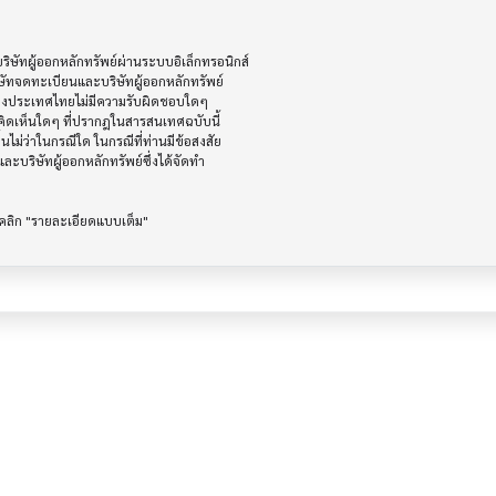
ัทผู้ออกหลักทรัพย์ผ่านระบบอิเล็กทรอนิกส์ 

ษัทจดทะเบียนและบริษัทผู้ออกหลักทรัพย์

ห่งประเทศไทยไม่มีความรับผิดชอบใดๆ

ิดเห็นใดๆ ที่ปรากฎในสารสนเทศฉบับนี้

ไม่ว่าในกรณีใด ในกรณีที่ท่านมีข้อสงสัย

ะบริษัทผู้ออกหลักทรัพย์ซึ่งได้จัดทำ
