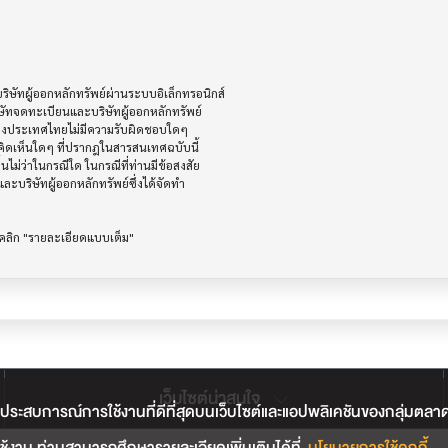
ัทผู้ออกหลักทรัพย์ผ่านระบบอิเล็กทรอนิกส์ 

ษัทจดทะเบียนและบริษัทผู้ออกหลักทรัพย์

ห่งประเทศไทยไม่มีความรับผิดชอบใดๆ

ิดเห็นใดๆ ที่ปรากฎในสารสนเทศฉบับนี้

ไม่ว่าในกรณีใด ในกรณีที่ท่านมีข้อสงสัย

ะบริษัทผู้ออกหลักทรัพย์ซึ่งได้จัดทำ

เว็บไซต์น่าสนใจ
ประสบการณ์การใช้งานที่ดีที่สุดบนเว็บไซต์และแอปพลิเคชันของกลุ่มตลาดหลั