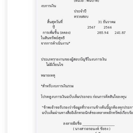
                                     (หน่วย : พันบาท)

งบการเงิน                              			

                                     ประจำปี

                                     ตรวจสอบ

       สิ้นสุดวันที่        			        31 ธันวาคม

             ปี             			    2567         2566

  การเพิ่มขึ้น (ลดลง) 			       285.94       241.87

ในสินทรัพย์สุทธิ 

จากการดำเนินงาน*

ประเภทรายงานของผู้สอบบัญชีในงบการเงิน     			

      ไม่มีเงื่อนไข

หมายเหตุ                               			

*สำหรับงบการเงินรวม                    			

โปรดดูงบการเงินฉบับเต็มประกอบ ก่อนการตัดสินใจลงทุน

 "ข้าพเจ้าขอรับรองว่าข้อมูลที่รายงานข้างต้นนี้ถูกต้องทุกประการ พร้อมกันนี้บริษัทได้จัดส่งงบการเงิน

 ฉบับเต็มผ่านทางสื่ออิเล็กทรอนิกส์ของตลาดหลักทรัพย์เรียบร้อยแล้ว"

                         ลงลายมือชื่อ ___________________________

                                    ( นางสาวอรอนงค์ ชัยธง )
