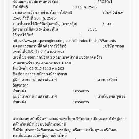
ชื่อหลักทรัพย์ที่กำหนดใช้สิทธิ                			 : PROS-W1

วันใช้สิทธิ                              			 : 31 ม.ค. 2568

ระยะเวลาแจ้งความจำนงในการใช้สิทธิ         			 : วันที่ 24 ม.ค. 
2568 ถึงวันที่ 30 ม.ค. 2568

ราคาในการใช้สิทธิซื้อหุ้นสามัญ (บาท/หุ้น)      			 : 1.00

อัตราการใช้สิทธิ (หน่วย : หุ้น)             			 : 1 : 1

วิธีการใช้สิทธิ                            			 : 

https://www.prosperengineering.co.th/ir_index_th.php?Warrants

บุคคลและสถานที่ติดต่อการใช้สิทธิ              			 : บริษัท พรอส
เพอร์ เอ็นจิเนียริ่ง จำกัด (มหาชน)

เลขที่ 11 ซอยนาคนิวาส 20 ถนนนาคนิวาส แขวงลาดพร้าว

เขตลาดพร้าว กรุงเทพมหานคร 10230

โทรศัพท์ : 02-514-3113 ต่อ 203

ติดต่อ นางสาวเขมิกา วงษ์สาตรสาย

ผู้มีอำนาจรายงานสารสนเทศ                 			 : นายประวิทย์ 
ลัญจกรกุล

ตำแหน่ง                                			 : กรรมการ

ผู้มีอำนาจรายงานสารสนเทศ                 			 : นายวัชรพล รุจิเรข

ตำแหน่ง                                			 : กรรมการ

______________________________________________________________________

สารสนเทศฉบับนี้จัดทำและเผยแพร่โดยบริษัทจดทะเบียนและบริษัทผู้ออก
หลักทรัพย์ผ่านระบบอิเล็กทรอนิกส์ 

ซึ่งมีวัตถุประสงค์เพื่อการเผยแพร่ข้อมูลหรือเอกสารใดๆของบริษัทจด
ทะเบียนและบริษัทผู้ออกหลักทรัพย์
