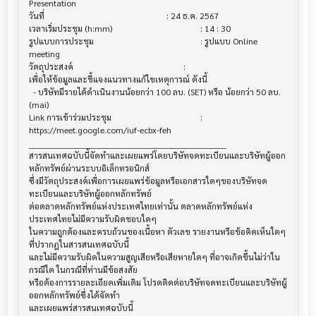
Presentation

วันที่                                  			 : 24 ธ.ค. 2567

เวลาเริ่มประชุม (h:mm)                   			 : 14 : 30

รูปแบบการประชุม                         			 : รูปแบบ Online 
meeting

วัตถุประสงค์                            			 :

เพื่อให้ข้อมูลและชี้แจงแนวทางแก้ไขเหตุการณ์ ดังนี้			

  - บริษัทมีรายได้ดำเนินงานน้อยกว่า 100 ลบ. (SET) หรือ น้อยกว่า 50 ลบ. 
(mai)

Link การเข้าร่วมประชุม                   			 : 
https://meet.google.com/iuf-ecbx-feh

______________________________________________________________________

สารสนเทศฉบับนี้จัดทำและเผยแพร่โดยบริษัทจดทะเบียนและบริษัทผู้ออก
หลักทรัพย์ผ่านระบบอิเล็กทรอนิกส์ 

ซึ่งมีวัตถุประสงค์เพื่อการเผยแพร่ข้อมูลหรือเอกสารใดๆของบริษัทจด
ทะเบียนและบริษัทผู้ออกหลักทรัพย์

ต่อตลาดหลักทรัพย์แห่งประเทศไทยเท่านั้น ตลาดหลักทรัพย์แห่ง
ประเทศไทยไม่มีความรับผิดชอบใดๆ

ในความถูกต้องและครบถ้วนของเนื้อหา ตัวเลข รายงานหรือข้อคิดเห็นใดๆ 
ที่ปรากฎในสารสนเทศฉบับนี้

และไม่มีความรับผิดในความสูญเสียหรือเสียหายใดๆ ที่อาจเกิดขึ้นไม่ว่าใน
กรณีใด ในกรณีที่ท่านมีข้อสงสัย

หรือต้องการรายละเอียดเพิ่มเติม โปรดติดต่อบริษัทจดทะเบียนและบริษัทผู้
ออกหลักทรัพย์ซึ่งได้จัดทำ
