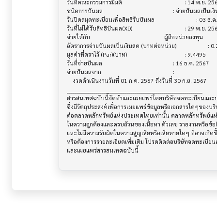
วันที่คณะกรรมการมีมติ                     			 : 14 พ.ย. 2567

ชนิดการปันผล                           			 : จ่ายปันผลเป็นเงินสด

วันปิดสมุดทะเบียนเพื่อสิทธิรับปันผล          			 : 03 ธ.ค. 2567

วันที่ไม่ได้รับสิทธิปันผล(XD)               			 : 29 พ.ย. 2567

จ่ายให้กับ                              			 : ผู้ถือหน่วยลงทุน

อัตราการจ่ายปันผลเป็นเงินสด (บาทต่อหน่วย) 			 : 0.2160

มูลค่าที่ตราไว้ (Par)(บาท)                 			 : 9.4495

วันที่จ่ายปันผล                          			 : 16 ธ.ค. 2567

จ่ายปันผลจาก                           			 :

    งวดดำเนินงานวันที่ 01 ก.ค. 2567 ถึงวันที่ 30 ก.ย. 2567

______________________________________________________________________

สารสนเทศฉบับนี้จัดทำและเผยแพร่โดยบริษัทจดทะเบียนและบริษ
ซึ่งมีวัตถุประสงค์เพื่อการเผยแพร่ข้อมูลหรือเอกสารใดๆของบริ
ต่อตลาดหลักทรัพย์แห่งประเทศไทยเท่านั้น ตลาดหลักทรัพย์แ
ในความถูกต้องและครบถ้วนของเนื้อหา ตัวเลข รายงานหรือข้อค
และไม่มีความรับผิดในความสูญเสียหรือเสียหายใดๆ ที่อาจเกิดขึ้น
หรือต้องการรายละเอียดเพิ่มเติม โปรดติดต่อบริษัทจดทะเบียนแล