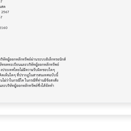
ัทผู้ออกหลักทรัพย์ผ่านระบบอิเล็กทรอนิกส์ 

ษัทจดทะเบียนและบริษัทผู้ออกหลักทรัพย์

ห่งประเทศไทยไม่มีความรับผิดชอบใดๆ

ิดเห็นใดๆ ที่ปรากฎในสารสนเทศฉบับนี้

ไม่ว่าในกรณีใด ในกรณีที่ท่านมีข้อสงสัย

ะบริษัทผู้ออกหลักทรัพย์ซึ่งได้จัดทำ
