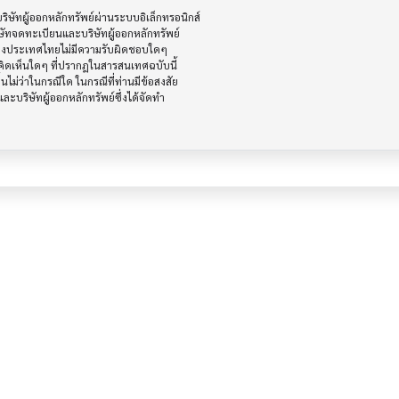
ัทผู้ออกหลักทรัพย์ผ่านระบบอิเล็กทรอนิกส์ 

ษัทจดทะเบียนและบริษัทผู้ออกหลักทรัพย์

ห่งประเทศไทยไม่มีความรับผิดชอบใดๆ

ิดเห็นใดๆ ที่ปรากฎในสารสนเทศฉบับนี้

ไม่ว่าในกรณีใด ในกรณีที่ท่านมีข้อสงสัย

ะบริษัทผู้ออกหลักทรัพย์ซึ่งได้จัดทำ
