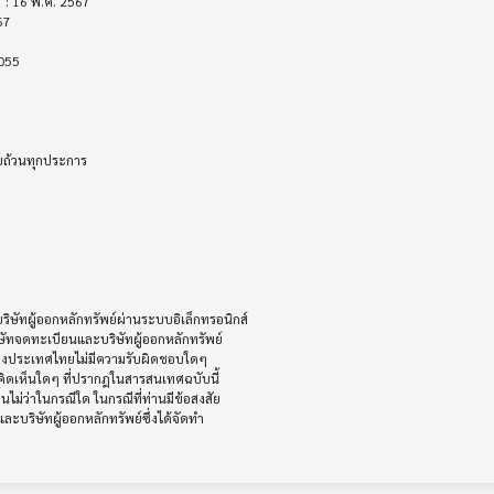
บถ้วนทุกประการ

ัทผู้ออกหลักทรัพย์ผ่านระบบอิเล็กทรอนิกส์ 

ษัทจดทะเบียนและบริษัทผู้ออกหลักทรัพย์

ห่งประเทศไทยไม่มีความรับผิดชอบใดๆ

ิดเห็นใดๆ ที่ปรากฎในสารสนเทศฉบับนี้

ไม่ว่าในกรณีใด ในกรณีที่ท่านมีข้อสงสัย

ะบริษัทผู้ออกหลักทรัพย์ซึ่งได้จัดทำ
