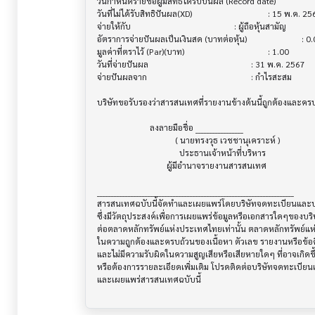
วันกำหนดรายชื่อผู้มีสิทธิได้รับปันผล (Record date)			 : 16 พ.ค. 2567

วันที่ไม่ได้รับสิทธิปันผล(XD)               			 : 15 พ.ค. 2567

จ่ายให้กับ                              			 : ผู้ถือหุ้นสามัญ

อัตราการจ่ายปันผลเป็นเงินสด (บาทต่อหุ้น)   			 : 0.055

มูลค่าที่ตราไว้ (Par)(บาท)                 			 : 1.00

วันที่จ่ายปันผล                          			 : 31 พ.ค. 2567

จ่ายปันผลจาก                           			 : กำไรสะสม

บริษัทขอรับรองว่าสารสนเทศที่รายงานข้างต้นนี้ถูกต้องและคร
                         ลงลายมือชื่อ _________________

                                     ( นายทรงวุธ เวชชานุเคราะห์ )

                                       ประธานเจ้าหน้าที่บริหาร

                                 ผู้มีอำนาจรายงานสารสนเทศ

______________________________________________________________________

สารสนเทศฉบับนี้จัดทำและเผยแพร่โดยบริษัทจดทะเบียนและบริษ
ซึ่งมีวัตถุประสงค์เพื่อการเผยแพร่ข้อมูลหรือเอกสารใดๆของบริ
ต่อตลาดหลักทรัพย์แห่งประเทศไทยเท่านั้น ตลาดหลักทรัพย์แ
ในความถูกต้องและครบถ้วนของเนื้อหา ตัวเลข รายงานหรือข้อค
และไม่มีความรับผิดในความสูญเสียหรือเสียหายใดๆ ที่อาจเกิดขึ้น
หรือต้องการรายละเอียดเพิ่มเติม โปรดติดต่อบริษัทจดทะเบียนแล