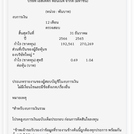
                 บริษัท เอสเตติก คอนเนค จำกัด (มหาชน)

                                     (หน่วย : พันบาท)

งบการเงิน                              			

                                     12 เดือน

                                     ตรวจสอบ

       สิ้นสุดวันที่        			        31 ธันวาคม

             ปี             			    2566         2565

  กำไร (ขาดทุน) 			      192,561      270,269

ส่วนที่เป็นของผู้ถือหุ้นข

องบริษัทใหญ่ *

  กำไร (ขาดทุน) สุทธิ			         0.69         1.04

     ต่อหุ้น (บาท)			

ประเภทรายงานของผู้สอบบัญชีในงบการเงิน     			

      ไม่มีเงื่อนไขและมีข้อสังเกต/เรื่องอื่น

หมายเหตุ                               			

*สำหรับงบการเงินรวม                    			

โปรดดูงบการเงินฉบับเต็มประกอบ ก่อนการตัดสินใจลงทุน

 "ข้าพเจ้าขอรับรองว่าข้อมูลที่รายงานข้างต้นนี้ถูกต้องทุกประการ พร้อมกัน