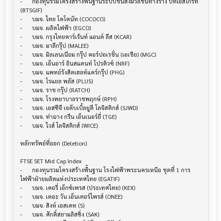
-	กองทุนรวมโครงสร้างพื้นฐานระบบขนส่งมวลชนทางราง บีทีเอสโกรท 
(BTSGIF)

-	บมจ. ไทย โคโคนัท (COCOCO)

-	บมจ. ผลิตไฟฟ้า (EGCO)

-	บมจ. กรุงไทยคาร์เร้นท์ แอนด์ ลีส (KCAR)

-	บมจ. มาลีกรุ๊ป (MALEE)

-	บมจ. มิลเลนเนียม กรุ๊ป คอร์ปอเรชั่น (เอเชีย) (MGC)

-	บมจ. เอ็นอาร์ อินสแตนท์ โปรดิวซ์ (NRF)

-	บมจ. แพทย์รังสิตเฮลท์แคร์กรุ๊ป (PHG)

-	บมจ. โรแยล พลัส (PLUS)

-	บมจ. ราช กรุ๊ป (RATCH)

-	บมจ. โรงพยาบาลราชพฤกษ์ (RPH)

-	บมจ. เอสซีจี เจดับเบิ้ลยูดี โลจิสติกส์ (SJWD)

-	บมจ. ท่าฉาง กรีน เอ็นเนอร์ยี่ (TGE)

-	บมจ. ไวส์ โลจิสติกส์ (WICE)

หลักทรัพย์ที่ออก (Deletion)

FTSE SET Mid Cap Index

-	กองทุนรวมโครงสร้างพื้นฐาน โรงไฟฟ้าพระนครเหนือ ชุดที่ 1 การ
ไฟฟ้าฝ่ายผลิตแห่งประเทศไทย (EGATIF)

-	บมจ. เคอรี่ เอ็กซ์เพรส (ประเทศไทย) (KEX)

-	บมจ. เดอะ วัน เอ็นเตอร์ไพรส์ (ONEE)

-	บมจ. สิงห์ เอสเตท (S)

-	บมจ. ศักดิ์สยามลิสซิ่ง (SAK)
