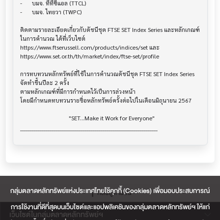
-	บมจ. ทีทีซีแอล (TTCL)

-	บมจ. ไทยวา (TWPC)

ติดตามรายละเอียดเกี่ยวกับดัชนีชุด FTSE SET Index Series และหลักเกณฑ์
ในการคำนวณ ได้ที่เว็บไซต์ 

https://www.ftserussell.com/products/indices/set และ

https://www.set.or.th/th/market/index/ftse-set/profile

การทบทวนหลักทรัพย์ที่ใช้ในการคำนวณดัชนีชุด FTSE SET Index Series 
จัดทำขึ้นปีละ 2 ครั้ง 

ตามหลักเกณฑ์ที่มีการกำหนดไว้เป็นการล่วงหน้า

โดยมีกำหนดทบทวนรายชื่อหลักทรัพย์ครั้งต่อไปในเดือนมิถุนายน 2567

                                 "SET...Make it Work for Everyone"

กลุ่มตลาดหลักทรัพย์แห่งประเทศไทยใช้คุกกี้ (Cookies) เพื่อมอบประสบการณ์
กลับสู่ด้านบน
การใช้งานที่ดีที่สุดบนเว็บไซต์และแอปพลิเคชันของกลุ่มตลาดหลักทรัพย์ฯ ให้แก่
เว็บไซต์ในกลุ่มตลาดหลักทรัพย์ฯ