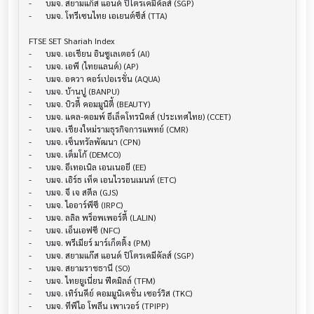
-	บมจ. สยามแก๊ส แอนด์ ปิโตรเคมีคัลส์ (SGP)

-	บมจ. โทรีเซนไทย เอเยนต์ซีส์ (TTA)

FTSE SET Shariah Index

-	บมจ. เอเชียน อินซูเลเตอร์ (AI)

-	บมจ. เอพี (ไทยแลนด์) (AP)

-	บมจ. อควา คอร์เปอเรชั่น (AQUA)

-	บมจ. บ้านปู (BANPU)

-	บมจ. บิวตี้ คอมมูนิตี้ (BEAUTY)

-	บมจ. แคล-คอมพ์ อีเล็คโทรนิคส์ (ประเทศไทย) (CCET)

-	บมจ. เชียงใหม่รามธุรกิจการแพทย์ (CMR)

-	บมจ. เซ็นทรัลพัฒนา (CPN)

-	บมจ. เด็มโก้ (DEMCO)

-	บมจ. อีเทอเนิล เอนเนอยี (EE)

-	บมจ. เอิร์ธ เท็ค เอนไวรอนเมนท์ (ETC)

-	บมจ. จี เจ สตีล (GJS)

-	บมจ. ไออาร์พีซี (IRPC)

-	บมจ. ลลิล พร็อพเพอร์ตี้ (LALIN)

-	บมจ. เอ็นเอฟซี (NFC)

-	บมจ. พรีเมียร์ มาร์เก็ตติ้ง (PM)

-	บมจ. สยามแก๊ส แอนด์ ปิโตรเคมีคัลส์ (SGP)

-	บมจ. สยามราชธานี (SO)

-	บมจ. ไทยยูเนี่ยน ฟีดมิลล์ (TFM)

-	บมจ. เทิร์นคีย์ คอมมูนิเคชั่น เซอร์วิส (TKC)

-	บมจ. ทีพีไอ โพลีน เพาเวอร์ (TPIPP)
