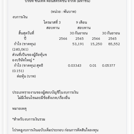
              บริษัท ซินเท็ค คอนสตรัคชั่น จำกัด (มหาชน)

                                           (หน่วย : พันบาท)

งบการเงิน                              			

                                   ไตรมาสที่ 3                 9 เดือน

                                      สอบทาน                    สอบทาน

       สิ้นสุดวันที่        			        30 กันยายน                30 กันยายน

             ปี             			    2566         2565         2566         2565

  กำไร (ขาดทุน) 			                   53,191       15,250       85,552    
(240,061)

ส่วนที่เป็นของผู้ถือหุ้นข

องบริษัทใหญ่ *

  กำไร (ขาดทุน) สุทธิ			      0.03343         0.01      0.05377      
(0.151)

     ต่อหุ้น (บาท)			

ประเภทรายงานของผู้สอบบัญชีในงบการเงิน     			

      ไม่มีเงื่อนไขและมีข้อสังเกต/เรื่องอื่น

หมายเหตุ                               			

*สำหรับงบการเงินรวม                    			

โปรดดูงบการเงินฉบับเต็มประกอบ ก่อนการตัดสินใจลงทุน
