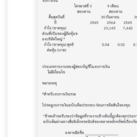
งบการเงิน                              			

                                   ไตรมาสที่ 3                 9 เดือน

                                      สอบทาน                    สอบทาน

       สิ้นสุดวันที่        			        30 กันยายน                30 กันยายน

             ปี             			    2565         2564         2565         2564

  กำไร (ขาดทุน) 			                   23,165        7,642       68,865       49,246

ส่วนที่เป็นของผู้ถือหุ้นข

องบริษัทใหญ่ *

  กำไร (ขาดทุน) สุทธิ			         0.04         0.02         0.13         0.10

     ต่อหุ้น (บาท)			

ประเภทรายงานของผู้สอบบัญชีในงบการเงิน     			

      ไม่มีเงื่อนไข

หมายเหตุ                               			

*สำหรับงบการเงินรวม                    			

โปรดดูงบการเงินฉบับเต็มประกอบ ก่อนการตัดสินใจลงทุน

 "ข้าพเจ้าขอรับรองว่าข้อมูลที่รายงานข้างต้นนี้ถูกต้องทุกประการ พร้อมกันนี้บริษัทได้จัดส่งงบการเงิน

 ฉบับเต็มผ่านทางสื่ออิเล็กทรอนิกส์ของตลาดหลักทรัพย์เรียบร้อยแล้ว"

                         ลงลายมือชื่อ ___________________________
