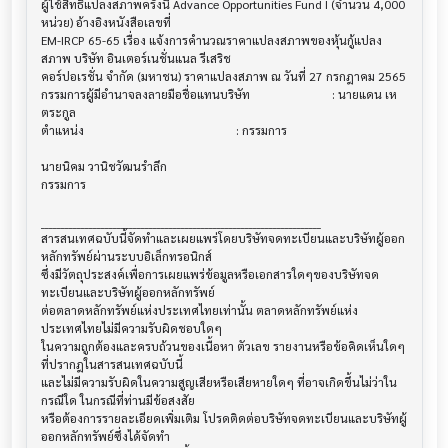
ผู้ใช้สิทธิแปลงสภาพครั้งนี้ Advance Opportunities Fund I (จำนวน 4,000 
หน่วย) อ้างอิงหนังสือเลขที่ 

EM-IRCP 65-65 เรื่อง แจ้งการคำนวณราคาแปลงสภาพของหุ้นกู้แปลง
สภาพ บริษัท อินเตอร์เนชั่นแนล รีเสริช

คอร์ปอเรชั่น จำกัด (มหาชน) ราคาแปลงสภาพ ณ วันที่ 27 กรกฎาคม 2565

กรรมการผู้มีอำนาจลงลายมือชื่อแทนบริษัท       			 : นายแดน เห
ตระกูล

ตำแหน่ง                                			 : กรรมการ

นายนิคม วานิชวัฒนรำลึก

กรรมการ

______________________________________________________________________

สารสนเทศฉบับนี้จัดทำและเผยแพร่โดยบริษัทจดทะเบียนและบริษัทผู้ออก
หลักทรัพย์ผ่านระบบอิเล็กทรอนิกส์ 

ซึ่งมีวัตถุประสงค์เพื่อการเผยแพร่ข้อมูลหรือเอกสารใดๆของบริษัทจด
ทะเบียนและบริษัทผู้ออกหลักทรัพย์

ต่อตลาดหลักทรัพย์แห่งประเทศไทยเท่านั้น ตลาดหลักทรัพย์แห่ง
ประเทศไทยไม่มีความรับผิดชอบใดๆ

ในความถูกต้องและครบถ้วนของเนื้อหา ตัวเลข รายงานหรือข้อคิดเห็นใดๆ 
ที่ปรากฎในสารสนเทศฉบับนี้

และไม่มีความรับผิดในความสูญเสียหรือเสียหายใดๆ ที่อาจเกิดขึ้นไม่ว่าใน
กรณีใด ในกรณีที่ท่านมีข้อสงสัย

หรือต้องการรายละเอียดเพิ่มเติม โปรดติดต่อบริษัทจดทะเบียนและบริษัทผู้
ออกหลักทรัพย์ซึ่งได้จัดทำ
