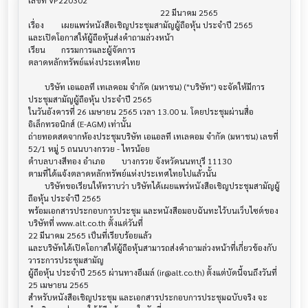
เลขที่ VP220302

								22 มีนาคม 2565

เรื่อง	เผยแพร่หนังสือเชิญประชุมสามัญผู้ถือหุ้น ประจำปี 2565 

และเปิดโอกาสให้ผู้ถือหุ้นส่งคำถามล่วงหน้า

เรียน	กรรมการและผู้จัดการ

ตลาดหลักทรัพย์แห่งประเทศไทย

	บริษัท เอแอลที เทเลคอม จำกัด (มหาชน) ("บริษัท") จะจัดให้มีการ
ประชุมสามัญผู้ถือหุ้น ประจำปี 2565 

ในวันอังคารที่ 26 เมษายน 2565 เวลา 13.00 น. โดยประชุมผ่านสื่อ
อิเล็กทรอนิกส์ (E-AGM) เท่านั้น

ถ่ายทอดสดจากห้องประชุมบริษัท เอแอลที เทเลคอม จำกัด (มหาชน) เลขที่ 
52/1 หมู่ 5 ถนนบางกรวย - ไทรน้อย

ตำบลบางสีทอง อำเภอ        บางกรวย จังหวัดนนทบุรี 11130

ตามที่ได้แจ้งตลาดหลักทรัพย์แห่งประเทศไทยไปแล้วนั้น

	บริษัทขอเรียนให้ทราบว่า บริษัทได้เผยแพร่หนังสือเชิญประชุมสามัญผู้
ถือหุ้น ประจำปี 2565 

พร้อมเอกสารประกอบการประชุม และหนังสือมอบฉันทะไว้บนเว็บไซต์ของ
บริษัทที่ www.alt.co.th ตั้งแต่วันที่

22 มีนาคม 2565 เป็นที่เรียบร้อยแล้ว

และบริษัทได้เปิดโอกาสให้ผู้ถือหุ้นสามารถส่งคำถามล่วงหน้าที่เกี่ยวข้องกับ
วาระการประชุมสามัญ

ผู้ถือหุ้น ประจำปี 2565 ผ่านทางอีเมล์ (ir@alt.co.th) ตั้งแต่บัดนี้จนถึงวันที่ 
25 เมษายน 2565

สำหรับหนังสือเชิญประชุม และเอกสารประกอบการประชุมฉบับจริง จะ