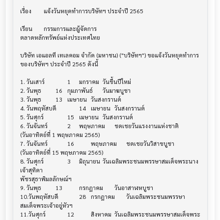
เรื่อง	แจ้งวันหยุดทำการบริษัทฯ ประจำปี 2565

เรียน	กรรมการและผู้จัดการ

ตลาดหลักทรัพย์แห่งประเทศไทย

บริษัท เอแอลที เทเลคอม จำกัด (มหาชน) ("บริษัทฯ") ขอแจ้งวันหยุดทำการ
ของบริษัทฯ ประจำปี 2565 ดังนี้

1. วันเสาร์		1	มกราคม 	วันขึ้นปีใหม่

2. วันพุธ	 	16 	กุมภาพันธ์	วันมาฆบูชา

3. วันพุธ		13  	เมษายน 	วันสงกรานต์

4. วันพฤหัสบดี	 	14  	เมษายน 	วันสงกรานต์

5. วันศุกร์		15  	เมษายน 	วันสงกรานต์

6. วันจันทร์	  	2     	พฤษภาคม 	ชดเชยวันแรงงานแห่งชาติ

(วันอาทิตย์ที่ 1 พฤษภาคม 2565)

7. วันจันทร์		16   	พฤษภาคม 	ชดเชยวันวิสาขบูชา

(วันอาทิตย์ที่ 15 พฤษภาคม 2565)

8. วันศุกร์		3	มิถุนายน	วันเฉลิมพระชนมพรรษาสมเด็จพระนาง
เจ้าสุทิดา

พัชรสุธาพิมลลักษณ์ฯ

9. วันพุธ		13   	กรกฎาคม	วันอาสาฬหบูชา

10.วันพฤหัสบดี		28 	กรกฎาคม	วันเฉลิมพระชนมพรรษา
สมเด็จพระเจ้าอยู่หัวฯ

11.วันศุกร์		12   	สิงหาคม	วันเฉลิมพระชนมพรรษาสมเด็จพระ