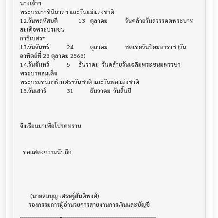
นางเจ้าฯ

พระบรมราชินีนาถฯ และวันแม่แห่งชาติ

12.วันพฤหัสบดี		13	ตุลาคม		วันคล้ายวันสวรรคตพระบาท
สมเด็จพระบรมชน

กาธิเบศรฯ

13.วันจันทร์	 	24   	ตุลาคม 		ชดเชยวันปิยมหาราช (วัน
อาทิตย์ที่ 23 ตุลาคม 2565)

14.วันจันทร์	 	5     	ธันวาคม 	วันคล้ายวันเฉลิมพระชนมพรรษา
พระบาทสมเด็จ

พระบรมชนกาธิเบศรฯวันชาติ และวันพ่อแห่งชาติ

15.วันเสาร์		31   	ธันวาคม 	วันสิ้นปี

จึงเรียนมาเพื่อโปรดทราบ

  ขอแสดงความนับถือ

       (นายสมบุญ เศรษฐ์สันติพงศ์)

      รองกรรมการผู้อำนวยการสายงานการเงินและบัญชี

______________________________________________________________________
