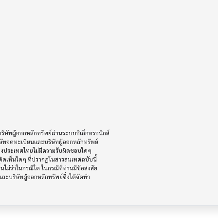
ัทผู้ออกหลักทรัพย์ผ่านระบบอิเล็กทรอนิกส์ 

ษัทจดทะเบียนและบริษัทผู้ออกหลักทรัพย์

ห่งประเทศไทยไม่มีความรับผิดชอบใดๆ

ิดเห็นใดๆ ที่ปรากฎในสารสนเทศฉบับนี้

ไม่ว่าในกรณีใด ในกรณีที่ท่านมีข้อสงสัย

ะบริษัทผู้ออกหลักทรัพย์ซึ่งได้จัดทำ
