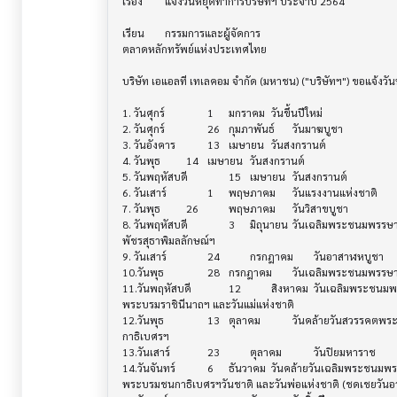
เรื่อง	แจ้งวันหยุดทำการบริษัทฯ ประจำปี 2564

เรียน	กรรมการและผู้จัดการ

ตลาดหลักทรัพย์แห่งประเทศไทย

บริษัท เอแอลที เทเลคอม จำกัด (มหาชน) ("บริษัทฯ") ขอแจ้งวัน
1. วันศุกร์		1	มกราคม 	วันขึ้นปีใหม่

2. วันศุกร์	 	26 	กุมภาพันธ์	วันมาฆบูชา

3. วันอังคาร		13  	เมษายน 	วันสงกรานต์

4. วันพุธ	 	14  	เมษายน 	วันสงกรานต์

5. วันพฤหัสบดี		15  	เมษายน 	วันสงกรานต์

6. วันเสาร์	  	1     	พฤษภาคม 	วันแรงงานแห่งชาติ

7. วันพุธ		26   	พฤษภาคม 	วันวิสาขบูชา

8. วันพฤหัสบดี		3	มิถุนายน	วันเฉลิมพระชนมพรรษาสมเด็จพระนางเจ้าสุทิดา

พัชรสุธาพิมลลักษณ์ฯ

9. วันเสาร์		24   	กรกฎาคม	วันอาสาฬหบูชา

10.วันพุธ		28 	กรกฎาคม	วันเฉลิมพระชนมพรรษาสมเด็จพระเจ้าอยู่หัวฯ

11.วันพฤหัสบดี		12   	สิงหาคม	วันเฉลิมพระชนมพรรษาสมเด็จพระนางเจ้าฯ

พระบรมราชินีนาถฯ และวันแม่แห่งชาติ

12.วันพุธ		13	ตุลาคม		วันคล้ายวันสวรรคตพระบาทสมเด็จพระบรมชน

กาธิเบศรฯ

13.วันเสาร์	 	23   	ตุลาคม 		วันปิยมหาราช

14.วันจันทร์	 	6     	ธันวาคม 	วันคล้ายวันเฉลิมพระชนมพรรษาพระบาทสมเด็จ

พระบรมชนกาธิเบศรฯวันชาติ และวันพ่อแห่งชาติ (ชดเชยวันอาทิ