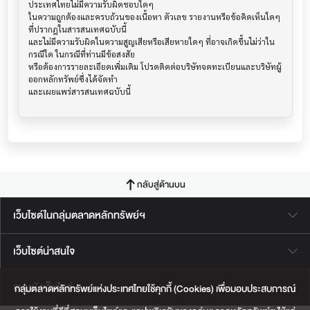
ประเทศไทยไม่มีความรับผิดชอบใดๆ

ในความถูกต้องและครบถ้วนของเนื้อหา ตัวเลข รายงานหรือข้อคิดเห็นใดๆ 
ที่ปรากฎในสารสนเทศฉบับนี้

และไม่มีความรับผิดในความสูญเสียหรือเสียหายใดๆ ที่อาจเกิดขึ้นไม่ว่าใน
กรณีใด ในกรณีที่ท่านมีข้อสงสัย

หรือต้องการรายละเอียดเพิ่มเติม โปรดติดต่อบริษัทจดทะเบียนและบริษัทผู้
ออกหลักทรัพย์ซึ่งได้จัดทำ

กลับสู่ด้านบน
เว็บไซต์ในกลุ่มตลาดหลักทรัพย์ฯ
เว็บไซต์น่าสนใจ
แผนผังเว็บไซต์
กลุ่มตลาดหลักทรัพย์แห่งประเทศไทยใช้คุกกี้ (Cookies) เพื่อมอบประสบการณ์