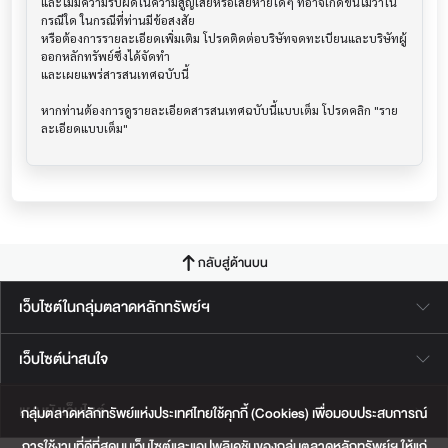
และไม่มีความรับผิดในความสูญเสียหรือเสียหายใดๆ ที่อาจเกิดขึ้นไม่ว่าใน
กรณีใด ในกรณีที่ท่านมีข้อสงสัย

หรือต้องการรายละเอียดเพิ่มเติม โปรดติดต่อบริษัทจดทะเบียนและบริษัทผู้
ออกหลักทรัพย์ซึ่งได้จัดทำ

และเผยแพร่สารสนเทศฉบับนี้

หากท่านต้องการดูรายละเอียดสารสนเทศฉบับนี้แบบเต็ม โปรดคลิก "ราย
กลับสู่ด้านบน
เว็บไซต์ในกลุ่มตลาดหลักทรัพย์ฯ
เว็บไซต์น่าสนใจ
แผนผังเว็บไซต์
กลุ่มตลาดหลักทรัพย์แห่งประเทศไทยใช้คุกกี้ (Cookies) เพื่อมอบประสบการณ์
การใช้งานที่ดีที่สุดบนเว็บไซต์และแอปพลิเคชันของกลุ่มตลาดหลักทรัพย์ฯ ให้แก่