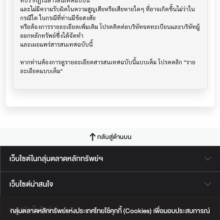
ที่ปรากฎในสารสนเทศฉบับนี้

และไม่มีความรับผิดในความสูญเสียหรือเสียหายใดๆ ที่อาจเกิดขึ้นไม่ว่าใน
กรณีใด ในกรณีที่ท่านมีข้อสงสัย

หรือต้องการรายละเอียดเพิ่มเติม โปรดติดต่อบริษัทจดทะเบียนและบริษัทผู้
ออกหลักทรัพย์ซึ่งได้จัดทำ

และเผยแพร่สารสนเทศฉบับนี้

หากท่านต้องการดูรายละเอียดสารสนเทศฉบับนี้แบบเต็ม โปรดคลิก "ราย
กลับสู่ด้านบน
เว็บไซต์ในกลุ่มตลาดหลักทรัพย์ฯ
เว็บไซต์น่าสนใจ
แผนผังเว็บไซต์
กลุ่มตลาดหลักทรัพย์แห่งประเทศไทยใช้คุกกี้ (Cookies) เพื่อมอบประสบการณ์