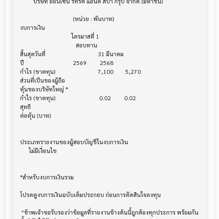
         บริษัท ออนเซ็น รีทรีต แอนด์ สปา กรุ๊ป จำกัด (มหาชน)

                                    (หน่วย : พันบาท)

งบการเงิน                              			

                                   ไตรมาสที่ 1

                                      สอบทาน

สิ้นสุดวันที่			             31 มีนาคม

ปี       			    2569         2568

กำไร (ขาดทุน) 			     7,100        5,270

ส่วนที่เป็นของผู้ถือ

หุ้นของบริษัทใหญ่ *

กำไร (ขาดทุน) 			      0.02         0.02

สุทธิ

ต่อหุ้น (บาท)                            			

ประเภทรายงานของผู้สอบบัญชีในงบการเงิน     			

      ไม่มีเงื่อนไข

*สำหรับงบการเงินรวม                    			

โปรดดูงบการเงินฉบับเต็มประกอบ ก่อนการตัดสินใจลงทุน

 "ข้าพเจ้าขอรับรองว่าข้อมูลที่รายงานข้างต้นนี้ถูกต้องทุกประการ พร้อมกัน