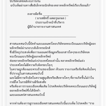
นี้บริษัทได้จัดส่งงบการเงิน

 ฉบับเต็มผ่านทางสื่ออิเล็กทรอนิกส์ของตลาดหลักทรัพย์เรียบร้อยแล้ว"

                         ลงลายมือชื่อ ___________________________

                                    ( นายสมิทธิ์ เมฆอรุณกมล )

                                    ประธานเจ้าหน้าที่บริหาร

                         ผู้มีอำนาจรายงานสารสนเทศ

______________________________________________________________________

สารสนเทศฉบับนี้จัดทำและเผยแพร่โดยบริษัทจดทะเบียนและบริษัทผู้ออก
หลักทรัพย์ผ่านระบบอิเล็กทรอนิกส์ 

ซึ่งมีวัตถุประสงค์เพื่อการเผยแพร่ข้อมูลหรือเอกสารใดๆของบริษัทจด
ทะเบียนและบริษัทผู้ออกหลักทรัพย์

ต่อตลาดหลักทรัพย์แห่งประเทศไทยเท่านั้น ตลาดหลักทรัพย์แห่ง
ประเทศไทยไม่มีความรับผิดชอบใดๆ

ในความถูกต้องและครบถ้วนของเนื้อหา ตัวเลข รายงานหรือข้อคิดเห็นใดๆ 
ที่ปรากฎในสารสนเทศฉบับนี้

และไม่มีความรับผิดในความสูญเสียหรือเสียหายใดๆ ที่อาจเกิดขึ้นไม่ว่าใน
กรณีใด ในกรณีที่ท่านมีข้อสงสัย

หรือต้องการรายละเอียดเพิ่มเติม โปรดติดต่อบริษัทจดทะเบียนและบริษัทผู้
ออกหลักทรัพย์ซึ่งได้จัดทำ

และเผยแพร่สารสนเทศฉบับนี้

หากท่านต้องการดูรายละเอียดสารสนเทศฉบับนี้แบบเต็ม โปรดคลิก "ราย