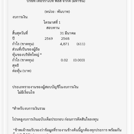
                บริษัท เทอร์ราไบท์ พลัส จำกัด (มหาชน)

                                    (หน่วย : พันบาท)

งบการเงิน                              			

                                   ไตรมาสที่ 1

                                      สอบทาน

สิ้นสุดวันที่			             31 มีนาคม

ปี       			    2569         2568

กำไร (ขาดทุน) 			     4,871        (611)

ส่วนที่เป็นของผู้ถือ

หุ้นของบริษัทใหญ่ *

กำไร (ขาดทุน) 			      0.02      (0.003)

สุทธิ

ต่อหุ้น (บาท)                            			

ประเภทรายงานของผู้สอบบัญชีในงบการเงิน     			

      ไม่มีเงื่อนไข

*สำหรับงบการเงินรวม                    			

โปรดดูงบการเงินฉบับเต็มประกอบ ก่อนการตัดสินใจลงทุน

 "ข้าพเจ้าขอรับรองว่าข้อมูลที่รายงานข้างต้นนี้ถูกต้องทุกประการ พร้อมกัน