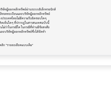
ัทผู้ออกหลักทรัพย์ผ่านระบบอิเล็กทรอนิกส์ 

ษัทจดทะเบียนและบริษัทผู้ออกหลักทรัพย์

ห่งประเทศไทยไม่มีความรับผิดชอบใดๆ

ิดเห็นใดๆ ที่ปรากฎในสารสนเทศฉบับนี้

ไม่ว่าในกรณีใด ในกรณีที่ท่านมีข้อสงสัย

ะบริษัทผู้ออกหลักทรัพย์ซึ่งได้จัดทำ
