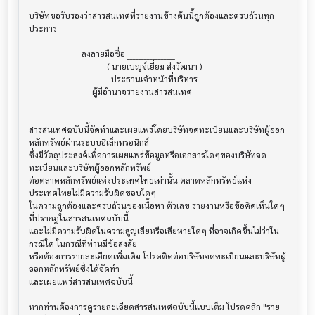
บริษัทขอรับรองว่าสารสนเทศที่รายงานข้างต้นนี้ถูกต้องและครบถ้วนทุก
ประการ

                         ลงลายมือชื่อ _________________

                                     ( นายเบญจ์เยี่ยม ส่งวัฒนา )

                                       ประธานเจ้าหน้าที่บริหาร

                              ผู้มีอำนาจรายงานสารสนเทศ

______________________________________________________________________

สารสนเทศฉบับนี้จัดทำและเผยแพร่โดยบริษัทจดทะเบียนและบริษัทผู้ออก
หลักทรัพย์ผ่านระบบอิเล็กทรอนิกส์ 

ซึ่งมีวัตถุประสงค์เพื่อการเผยแพร่ข้อมูลหรือเอกสารใดๆของบริษัทจด
ทะเบียนและบริษัทผู้ออกหลักทรัพย์

ต่อตลาดหลักทรัพย์แห่งประเทศไทยเท่านั้น ตลาดหลักทรัพย์แห่ง
ประเทศไทยไม่มีความรับผิดชอบใดๆ

ในความถูกต้องและครบถ้วนของเนื้อหา ตัวเลข รายงานหรือข้อคิดเห็นใดๆ 
ที่ปรากฎในสารสนเทศฉบับนี้

และไม่มีความรับผิดในความสูญเสียหรือเสียหายใดๆ ที่อาจเกิดขึ้นไม่ว่าใน
กรณีใด ในกรณีที่ท่านมีข้อสงสัย

หรือต้องการรายละเอียดเพิ่มเติม โปรดติดต่อบริษัทจดทะเบียนและบริษัทผู้
ออกหลักทรัพย์ซึ่งได้จัดทำ

และเผยแพร่สารสนเทศฉบับนี้

หากท่านต้องการดูรายละเอียดสารสนเทศฉบับนี้แบบเต็ม โปรดคลิก "ราย