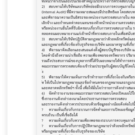
ที่เห็นว่าจำเป็นและเป็นเรื่องสำคัญในระหว่างการตรวจสอบบัญชี
2)	สอบทานให้บริษัทและบริษัทย่อยมีระบบการควบคุมภายใน (Internal Control) และระบบการตรวจสอบภายใน 

(Internal Audit) ที่มีความเหมาะสมและมีประสิทธิผล โดยสอบ
และพิจารณาความเป็นอิสระของหน่วยงานตรวจสอบภายใน ตลอด
เลิกจ้าง และกำหนดค่าตอบแทนของหัวหน้าหน่วยงานตรวจสอ
หรือหน่วยงานอื่นใดที่รับผิดชอบเกี่ยวกับการตรวจสอบภายใน 
ตลอดจนมอบหมายงานแก่เจ้าหน้าที่ตรวจสอบภายในเพื่อสนั
3)	สอบทานให้บริษัทปฏิบัติตามกฎหมายว่าด้วยหลักทรัพย์และตลาดหลักทรัพย์ ข้อกำหนดของตลาดหลักทรัพย์ฯ 

และกฎหมายที่เกี่ยวข้องกับธุรกิจของบริษัท และมาตรฐานที่เกี่ยว
4)	พิจารณาคัดเลือกและเสนอแต่งตั้งผู้สอบบัญชีของบริษัท และเสนอค่าตอบแทนของผู้สอบบัญชีดังกล่าว  

โดยคำนึงถึงความน่าเชื่อถือ ความเพียงพอของทรัพยากร ปริ
รวมถึงประสบการณ์ของบุคลากรที่ได้รับมอบหมายให้ทำการตรวจ
คณะกรรมการตรวจสอบต้องเข้าร่วมประชุมกับผู้สอบบัญชีโดยไม่ม
ั้ง

5)	พิจารณาให้ความเห็นการเข้าทำรายการที่เกี่ยวโยงกันหรือรายการที่อาจมีความขัดแย้งทางผลประโยชน์ของบริษ

ัท ให้เป็นไปตามกฎหมายและข้อกำหนดของกฎหมายและกฎเกณฑ์ท
และตลาดหลักทรัพย์ฯ ทั้งนี้ เพื่อให้มั่นใจว่ารายการดังกล่าวส
6)	จัดทำรายงานของคณะกรรมการตรวจสอบโดยเปิดเผยไว้ในรายงานประจำปีของบริษัท 

ซึ่งรายงานดังกล่าวลงนามโดยประธานกรรมการตรวจสอบ

และรายงานดังกล่าวควรประกอบด้วยข้อมูลอย่างน้อยดังต่อไปนี้:
?	ความเห็นเกี่ยวกับกระบวนการจัดทำและการเปิดเผยข้อมูลในรายงานทางการเงินของบริษัทถึงความถูกต้อง 

ครบถ้วน เป็นที่เชื่อถือได้

?	ความเห็นเกี่ยวกับความเพียงพอของระบบการควบคุมภายในของบริษัท

?	ความเห็นเกี่ยวกับการปฏิบัติตามกฎหมายว่าด้วยหลักทรัพย์และตลาดหลักทรัพย์ข้อกำหนดของตลาดหลักทรัพย์ฯ 

หรือกฎหมายที่เกี่ยวข้องกับธุรกิจของบริษัท
