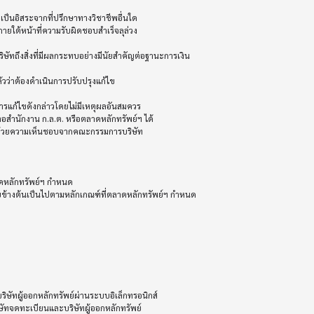
นภายใต้หน้าที่ความรับผิดชอบสำเร็จลุล่วง

วว่าต้องดำเนินการปรับปรุงแก้ไข

ก้ไขดังกล่าวโดยไม่มีเหตุผลอันสมควร

สำนักงาน ก.ล.ต. หรือตลาดหลักทรัพย์ฯ ได้

ดหลักทรัพย์ฯ กำหนด

างต้นเป็นไปตามหลักเกณฑ์ที่ตลาดหลักทรัพย์ฯ กำหนด

ัทผู้ออกหลักทรัพย์ผ่านระบบอิเล็กทรอนิกส์ 

ษัทจดทะเบียนและบริษัทผู้ออกหลักทรัพย์
