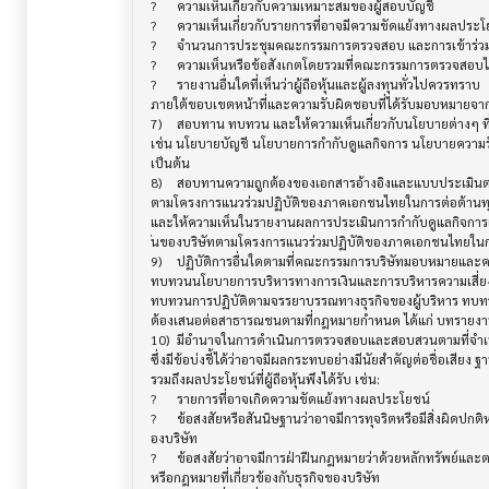
?	ความเห็นเกี่ยวกับความเหมาะสมของผู้สอบบัญชี

?	ความเห็นเกี่ยวกับรายการที่อาจมีความขัดแย้งทางผลประโยชน์ของบริษัท

?	จำนวนการประชุมคณะกรรมการตรวจสอบ และการเข้าร่วมประชุมของกรรมการตรวจสอบแต่ละท่าน

?	ความเห็นหรือข้อสังเกตโดยรวมที่คณะกรรมการตรวจสอบได้รับจากการปฏิบัติหน้าที่ตามกฎบัตร

?	รายงานอื่นใดที่เห็นว่าผู้ถือหุ้นและผู้ลงทุนทั่วไปควรทราบ 

ภายใต้ขอบเขตหน้าที่และความรับผิดชอบที่ได้รับมอบหมายจา
7)	สอบทาน ทบทวน และให้ความเห็นเกี่ยวกับนโยบายต่างๆ ที่เกี่ยวข้องกับอำนาจหน้าที่ของคณะกรรมการตรวจสอบ 

เช่น นโยบายบัญชี นโยบายการกำกับดูแลกิจการ นโยบายความรั
เป็นต้น

8)	สอบทานความถูกต้องของเอกสารอ้างอิงและแบบประเมินตนเองเกี่ยวกับมาตรการต่อต้านการคอร์รัปชั่นของบริษัท

ตามโครงการแนวร่วมปฏิบัติของภาคเอกชนไทยในการต่อต้านทุจ
และให้ความเห็นในรายงานผลการประเมินการกำกับดูแลกิจการ
ั่นของบริษัทตามโครงการแนวร่วมปฏิบัติของภาคเอกชนไทยในกา
9)	ปฏิบัติการอื่นใดตามที่คณะกรรมการบริษัทมอบหมายและคณะกรรมการตรวจสอบเห็นชอบด้วย เช่น 

ทบทวนนโยบายการบริหารทางการเงินและการบริหารความเสี่ยง
ทบทวนการปฏิบัติตามจรรยาบรรณทางธุรกิจของผู้บริหาร ทบทวน
ต้องเสนอต่อสาธารณชนตามที่กฎหมายกำหนด ได้แก่ บทรายงานแ
10)	มีอำนาจในการดำเนินการตรวจสอบและสอบสวนตามที่จำเป็นในเรื่องต่างๆ 

ซึ่งมีข้อบ่งชี้ได้ว่าอาจมีผลกระทบอย่างมีนัยสำคัญต่อชื่อเสี
รวมถึงผลประโยชน์ที่ผู้ถือหุ้นพึงได้รับ เช่น:

?	รายการที่อาจเกิดความขัดแย้งทางผลประโยชน์

?	ข้อสงสัยหรือสันนิษฐานว่าอาจมีการทุจริตหรือมีสิ่งผิดปกติหรือมีความบกพร่องที่สำคัญในระบบควบคุมภายในข

องบริษัท

?	ข้อสงสัยว่าอาจมีการฝ่าฝืนกฎหมายว่าด้วยหลักทรัพย์และตลาดหลักทรัพย์ ข้อกำหนดของตลาดหลักทรัพย์ฯ 

หรือกฎหมายที่เกี่ยวข้องกับธุรกิจของบริษัท
