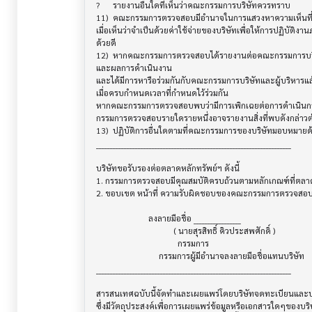
?	รายงานอื่นใดที่เห็นว่าคณะกรรมการบริษัทควรทราบ

11)	คณะกรรมการตรวจสอบมีอำนาจในการแสวงหาความเห็นที่เป็นอิสระจากที่ปรึกษาทางวิชาชีพอื่นใด 

เมื่อเห็นว่าจำเป็นด้วยค่าใช้จ่ายของบริษัทเพื่อให้การปฏิบัติงา
ด้วยดี

12)	หากคณะกรรมการตรวจสอบได้รายงานต่อคณะกรรมการบริษัทถึงสิ่งที่มีผลกระทบอย่างมีนัยสำคัญต่อฐานะการเงิน

และผลการดำเนินงาน

และได้มีการหารือร่วมกันกับคณะกรรมการบริษัทและผู้บริหารแล้
เมื่อครบกำหนดเวลาที่กำหนดไว้ร่วมกัน

หากคณะกรรมการตรวจสอบพบว่ามีการเพิกเฉยต่อการดำเนินการแ
กรรมการตรวจสอบรายใดรายหนึ่งอาจรายงานสิ่งที่พบดังกล่าวต่อ
13)	ปฏิบัติการอื่นใดตามที่คณะกรรมการของบริษัทมอบหมายด้วยความเห็นชอบจากคณะกรรมการบริษัท

______________________________________________________________________

บริษัทขอรับรองต่อตลาดหลักทรัพย์ฯ ดังนี้

1. กรรมการตรวจสอบมีคุณสมบัติครบถ้วนตามหลักเกณฑ์ที่ตลา
2. ขอบเขต หน้าที่ ความรับผิดชอบของคณะกรรมการตรวจสอบข้
                         ลงลายมือชื่อ _________________

                                     ( นายสุรสิทธิ์ คิวประสพศักดิ์ )

                                       กรรมการ

                              กรรมการผู้มีอำนาจลงลายมือชื่อแทนบริษัท

______________________________________________________________________

สารสนเทศฉบับนี้จัดทำและเผยแพร่โดยบริษัทจดทะเบียนและบริษ
ซึ่งมีวัตถุประสงค์เพื่อการเผยแพร่ข้อมูลหรือเอกสารใดๆของบริ