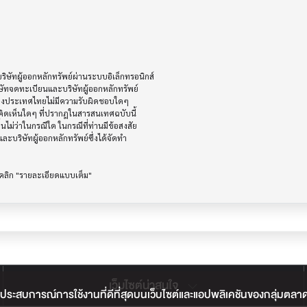
ัทผู้ออกหลักทรัพย์ผ่านระบบอิเล็กทรอนิกส์ 

ษัทจดทะเบียนและบริษัทผู้ออกหลักทรัพย์

ห่งประเทศไทยไม่มีความรับผิดชอบใดๆ

ิดเห็นใดๆ ที่ปรากฎในสารสนเทศฉบับนี้

ไม่ว่าในกรณีใด ในกรณีที่ท่านมีข้อสงสัย

ะบริษัทผู้ออกหลักทรัพย์ซึ่งได้จัดทำ

เว็บไซต์น่าสนใจ
ประสบการณ์การใช้งานที่ดีที่สุดบนเว็บไซต์และแอปพลิเคชันของกลุ่มตลาดหลั