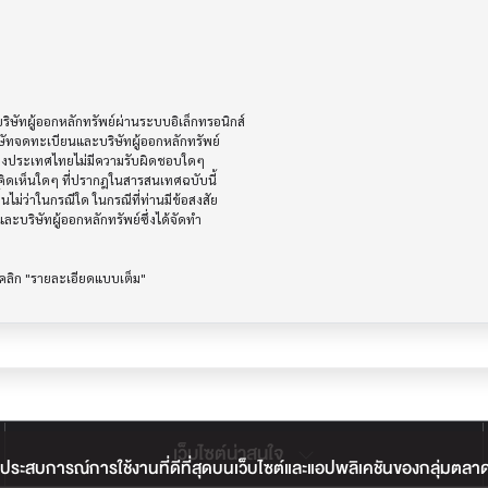
ัทผู้ออกหลักทรัพย์ผ่านระบบอิเล็กทรอนิกส์ 

ษัทจดทะเบียนและบริษัทผู้ออกหลักทรัพย์

ห่งประเทศไทยไม่มีความรับผิดชอบใดๆ

ิดเห็นใดๆ ที่ปรากฎในสารสนเทศฉบับนี้

ไม่ว่าในกรณีใด ในกรณีที่ท่านมีข้อสงสัย

ะบริษัทผู้ออกหลักทรัพย์ซึ่งได้จัดทำ

เว็บไซต์น่าสนใจ
ประสบการณ์การใช้งานที่ดีที่สุดบนเว็บไซต์และแอปพลิเคชันของกลุ่มตลาดหลั