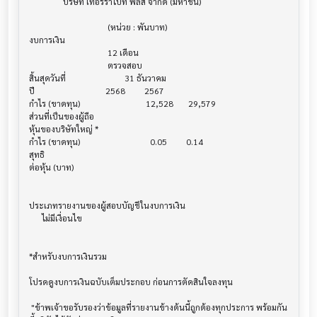
                บริษัท เทอร์ราไบท์ พลัส จำกัด (มหาชน)

                                     (หน่วย : พันบาท)

งบการเงิน                              			

                                     12 เดือน

                                     ตรวจสอบ

สิ้นสุดวันที่			     31 ธันวาคม

ปี       			    2568         2567

กำไร (ขาดทุน) 			       12,528       29,579

ส่วนที่เป็นของผู้ถือ

หุ้นของบริษัทใหญ่ *

กำไร (ขาดทุน) 			         0.05         0.14

สุทธิ

ต่อหุ้น (บาท)                            			

ประเภทรายงานของผู้สอบบัญชีในงบการเงิน     			

      ไม่มีเงื่อนไข

*สำหรับงบการเงินรวม                    			

โปรดดูงบการเงินฉบับเต็มประกอบ ก่อนการตัดสินใจลงทุน

 "ข้าพเจ้าขอรับรองว่าข้อมูลที่รายงานข้างต้นนี้ถูกต้องทุกประการ พร้อมกัน