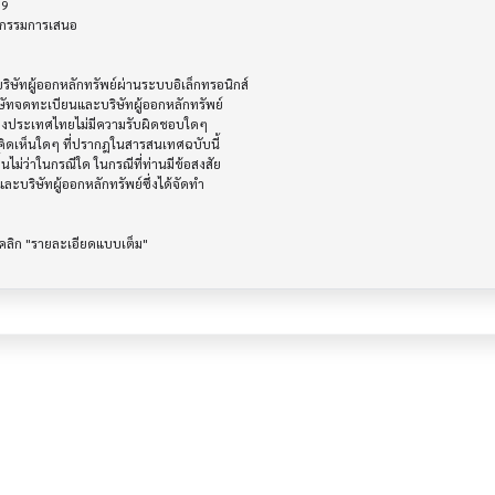
ัทผู้ออกหลักทรัพย์ผ่านระบบอิเล็กทรอนิกส์ 

ษัทจดทะเบียนและบริษัทผู้ออกหลักทรัพย์

ห่งประเทศไทยไม่มีความรับผิดชอบใดๆ

ิดเห็นใดๆ ที่ปรากฎในสารสนเทศฉบับนี้

ไม่ว่าในกรณีใด ในกรณีที่ท่านมีข้อสงสัย

ะบริษัทผู้ออกหลักทรัพย์ซึ่งได้จัดทำ
