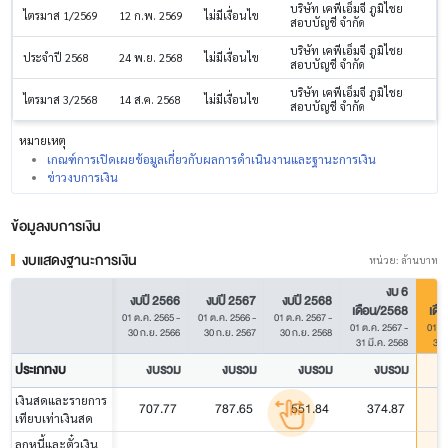
บริษัท เคพีเอ็มจี ภูมิไชย
ไตรมาส 1/2569
12 ก.พ. 2569
ไม่มีเงื่อนไข
สอบบัญชี จำกัด
บริษัท เคพีเอ็มจี ภูมิไชย
ประจำปี 2568
24 พ.ย. 2568
ไม่มีเงื่อนไข
สอบบัญชี จำกัด
บริษัท เคพีเอ็มจี ภูมิไชย
ไตรมาส 3/2568
14 ส.ค. 2568
ไม่มีเงื่อนไข
สอบบัญชี จำกัด
หมายเหตุ
เกณฑ์การเปิดเผยข้อมูลเกี่ยวกับผลการดำเนินงานและฐานะการเงิน
ข่าวงบการเงิน
ข้อมูลงบการเงิน
งบแสดงฐานะการเงิน
หน่วย: ล้านบาท
งบ 6
งบปี 2566
งบปี 2567
งบปี 2568
เดือน/2568
เดื
01 ต.ค. 2565
-
01 ต.ค. 2566
-
01 ต.ค. 2567
-
01 ต.ค. 2567
-
01 ต
30 ก.ย. 2566
30 ก.ย. 2567
30 ก.ย. 2568
31 มี.ค. 2568
31 
ประเภทงบ
งบรวม
งบรวม
งบรวม
งบรวม
เงินสดและรายการ
707.77
787.65
551.84
374.87
เทียบเท่าเงินสด
ลูกหนี้และตั๋วเงิน