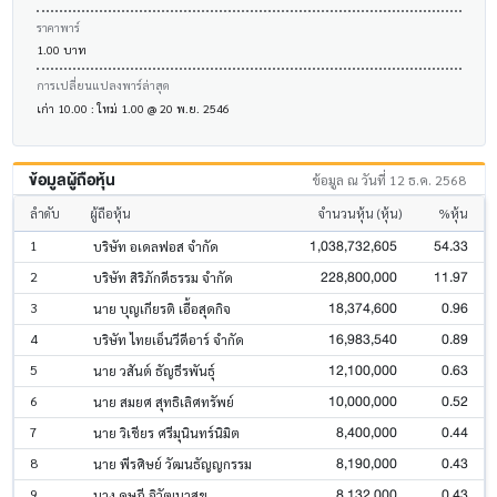
ราคาพาร์
1.00 บาท
การเปลี่ยนแปลงพาร์ล่าสุด
เก่า 10.00 : ใหม่ 1.00 @ 20 พ.ย. 2546
ข้อมูลผู้ถือหุ้น
ข้อมูล ณ วันที่ 12 ธ.ค. 2568
ลำดับ
ผู้ถือหุ้น
จำนวนหุ้น (หุ้น)
%หุ้น
1,038,732,605
54.33
1
บริษัท อเดลฟอส จำกัด
228,800,000
11.97
2
บริษัท สิริภักดีธรรม จำกัด
18,374,600
0.96
3
นาย บุญเกียรติ เอื้อสุดกิจ
16,983,540
0.89
4
บริษัท ไทยเอ็นวีดีอาร์ จำกัด
12,100,000
0.63
5
นาย วสันต์ ธัญธีรพันธุ์
10,000,000
0.52
6
นาย สมยศ สุทธิเลิศทรัพย์
8,400,000
0.44
7
นาย วิเชียร ศรีมุนินทร์นิมิต
8,190,000
0.43
8
นาย พีรศิษย์ วัฒนธัญญกรรม
8,132,000
0.43
9
นาง ดุษฎี จิวัฒนาสุข