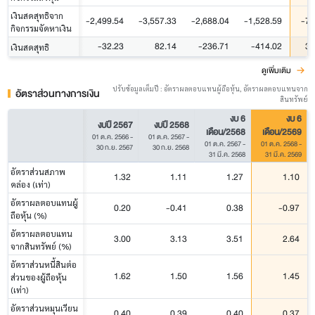
เงินสดสุทธิจาก
-2,499.54
-3,557.33
-2,688.04
-1,528.59
-78
กิจกรรมจัดหาเงิน
-32.23
82.14
-236.71
-414.02
37
เงินสดสุทธิ
ดูเพิ่มเติม
ปรับข้อมูลเต็มปี : อัตราผลตอบแทนผู้ถือหุ้น, อัตราผลตอบแทนจาก
อัตราส่วนทางการเงิน
สินทรัพย์
งบ 6
งบ 6
งบปี 2567
งบปี 2568
เดือน/2568
เดือน/2569
01 ต.ค. 2566
-
01 ต.ค. 2567
-
01 ต.ค. 2567
-
01 ต.ค. 2568
-
30 ก.ย. 2567
30 ก.ย. 2568
31 มี.ค. 2568
31 มี.ค. 2569
อัตราส่วนสภาพ
1.32
1.11
1.27
1.10
คล่อง (เท่า)
อัตราผลตอบแทนผู้
0.20
-0.41
0.38
-0.97
ถือหุ้น (%)
อัตราผลตอบแทน
3.00
3.13
3.51
2.64
จากสินทรัพย์ (%)
อัตราส่วนหนี้สินต่อ
1.62
1.50
1.56
1.45
ส่วนของผู้ถือหุ้น
(เท่า)
อัตราส่วนหมุนเวียน
0.40
0.39
0.40
0.37