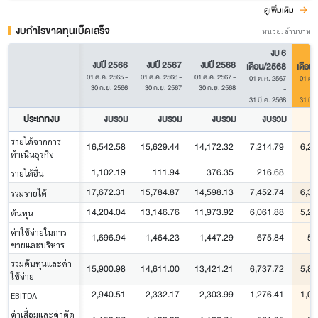
ดูเพิ่มเติม
งบกำไรขาดทุนเบ็ดเสร็จ
หน่วย: ล้านบาท
งบ 6
งบปี 2566
งบปี 2567
งบปี 2568
เดือน/2568
เดือน
01 ต.ค. 2565
-
01 ต.ค. 2566
-
01 ต.ค. 2567
-
01 ต.ค. 2567
01 ต.ค
30 ก.ย. 2566
30 ก.ย. 2567
30 ก.ย. 2568
-
31 มี.ค. 2568
31 มี.
ประเภทงบ
งบรวม
งบรวม
งบรวม
งบรวม
ง
รายได้จากการ
16,542.58
15,629.44
14,172.32
7,214.79
6,28
ดำเนินธุรกิจ
1,102.19
111.94
376.35
216.68
2
รายได้อื่น
17,672.31
15,784.87
14,598.13
7,452.74
6,34
รวมรายได้
14,204.04
13,146.76
11,973.92
6,061.88
5,25
ต้นทุน
ค่าใช้จ่ายในการ
1,696.94
1,464.23
1,447.29
675.84
57
ขายและบริหาร
รวมต้นทุนและค่า
15,900.98
14,611.00
13,421.21
6,737.72
5,83
ใช้จ่าย
2,940.51
2,332.17
2,303.99
1,276.41
1,07
EBITDA
ค่าเสื่อมและค่าตัด