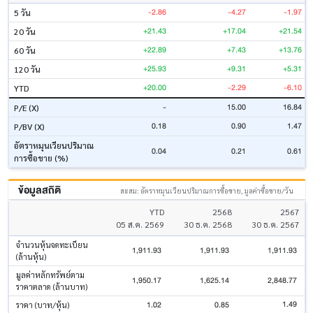
-2.86
-4.27
-1.97
5 วัน
+21.43
+17.04
+21.54
20 วัน
+22.89
+7.43
+13.76
60 วัน
+25.93
+9.31
+5.31
120 วัน
+20.00
-2.29
-6.10
YTD
-
15.00
16.84
P/E (X)
0.18
0.90
1.47
P/BV (X)
อัตราหมุนเวียนปริมาณ
0.04
0.21
0.61
การซื้อขาย (%)
ข้อมูลสถิติ
สะสม: อัตราหมุนเวียนปริมาณการซื้อขาย, มูลค่าซื้อขาย/วัน
YTD
2568
2567
05 ส.ค. 2569
30 ธ.ค. 2568
30 ธ.ค. 2567
จำนวนหุ้นจดทะเบียน
1,911.93
1,911.93
1,911.93
(ล้านหุ้น)
มูลค่าหลักทรัพย์ตาม
1,950.17
1,625.14
2,848.77
ราคาตลาด (ล้านบาท)
1.49
1.02
0.85
ราคา (บาท/หุ้น)