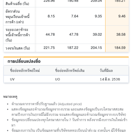
226.96
190.48
209.04
185.21
สินค้าเฉลี่ย (วัน)
อัตราส่วน
8.15
7.64
9.35
9.46
หมุนเวียนเจ้าหนี้
การค้า (เท่า)
ระยะเวลาชำระ
44.78
47.78
39.02
38.58
หนี้เจ้าหนี้การค้า
(วัน)
221.75
187.22
204.15
184.59
วงจรเงินสด (วัน)
การเปลี่ยนแปลงชื่อ
ชื่อย่อหลักทรัพย์ใหม่
ชื่อย่อหลักทรัพย์เดิม
วันที่มีผล
UV
UO
14 มิ.ย. 2538
หมายเหตุ
คำนวณจากราคาที่ปรับฐานแล้ว (Adjusted price)
แสดงข้อมูลและคำนวณข้อมูลจากงบรวม และแสดงข้อมูลเป็นงบไตรมาสสะสม
ตามปีงบการเงิน(กรณีไม่มีงบรวม จะแสดงข้อมูลและคำนวณข้อมูลจากงบบริษัท)
ข้อมูลจะเปลี่ยนแปลงทุกไตรมาสภายใน 7 วันทำการ หลังจากมีงบการเงินใหม่เข้า
มา
ข้อมูลงบการเงิน เป็นข้อมูลตามที่บริษัทจดทะเบียนนำส่ง ณ งวดนั้นๆ ผู้ใช้ข้อมูล