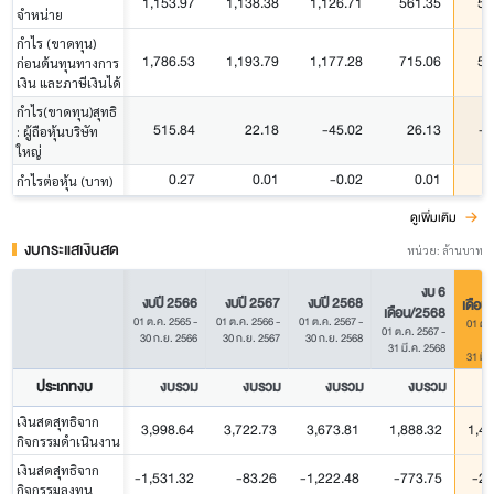
1,153.97
1,138.38
1,126.71
561.35
56
จำหน่าย
กำไร (ขาดทุน)
1,786.53
1,193.79
1,177.28
715.06
51
ก่อนต้นทุนทางการ
เงิน และภาษีเงินได้
กำไร(ขาดทุน)สุทธิ
515.84
22.18
-45.02
26.13
-3
: ผู้ถือหุ้นบริษัท
ใหญ่
0.27
0.01
-0.02
0.01
-
กำไรต่อหุ้น (บาท)
ดูเพิ่มเติม
งบกระแสเงินสด
หน่วย: ล้านบาท
งบ 6
งบปี 2566
งบปี 2567
งบปี 2568
เดือน
เดือน/2568
01 ต.ค. 2565
-
01 ต.ค. 2566
-
01 ต.ค. 2567
-
01 ต.
01 ต.ค. 2567
-
30 ก.ย. 2566
30 ก.ย. 2567
30 ก.ย. 2568
31 มี.ค. 2568
31 มี.
ประเภทงบ
งบรวม
งบรวม
งบรวม
งบรวม
ง
เงินสดสุทธิจาก
3,998.64
3,722.73
3,673.81
1,888.32
1,44
กิจกรรมดำเนินงาน
เงินสดสุทธิจาก
-1,531.32
-83.26
-1,222.48
-773.75
-28
กิจกรรมลงทุน