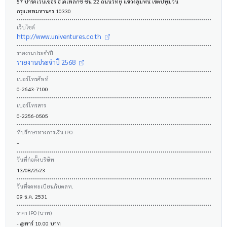
57 ปาร์คเวนเชอร์ อีโคเพล็กซ์ ชั้น 22 ถนนวิทยุ แขวงลุมพินี เขตปทุมวัน
กรุงเทพมหานคร 10330
เว็บไซต์
http://www.univentures.co.th
รายงานประจำปี
รายงานประจำปี 2568
เบอร์โทรศัพท์
0-2643-7100
เบอร์โทรสาร
0-2256-0505
ที่ปรึกษาทางการเงิน IPO
-
วันที่ก่อตั้งบริษัท
13/08/2523
วันที่จดทะเบียนกับตลท.
09 ธ.ค. 2531
ราคา IPO (บาท)
- @พาร์ 10.00 บาท