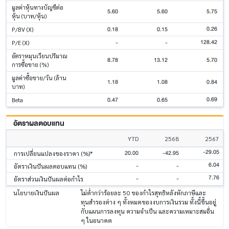
มูลค่าหุ้นทางบัญชีต่อ
5.60
5.60
5.75
หุ้น (บาท/หุ้น)
0.26
0.18
0.15
P/BV (X)
128.42
-
-
P/E (X)
อัตราหมุนเวียนปริมาณ
8.78
13.12
5.70
การซื้อขาย (%)
มูลค่าซื้อขาย/วัน (ล้าน
1.18
1.08
0.84
บาท)
0.69
0.47
0.65
Beta
อัตราผลตอบแทน
YTD
2568
2567
-29.05
20.00
-42.95
การเปลี่ยนแปลงของราคา (%)*
6.04
-
-
อัตราเงินปันผลตอบแทน (%)
7.76
-
-
อัตราส่วนเงินปันผลต่อกำไร
นโยบายเงินปันผล
ไม่ต่ำกว่าร้อยละ 50 ของกำไรสุทธิหลังหักภาษีและ
ทุนสำรองต่าง ๆ ทั้งหมดของงบการเงินรวม ทั้งนี้ขึ้นอยู่
กับแผนการลงทุน ความจำเป็น และความเหมาะสมอื่น
ๆ ในอนาคต