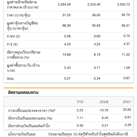
มูลค่าหลักทรัพย์ตาม
2,284.28
2,234.40
2,503.73
ราคาตลาด (ล้านบาท)
62.75
57.25
56.00
ราคา (บาท/หุ้น)
มูลค่าหุ้นทางบัญชีต่อ
98.39
92.93
83.31
หุ้น (บาท/หุ้น)
0.75
0.58
0.60
P/BV (X)
4.37
4.23
4.22
P/E (X)
อัตราหมุนเวียนปริมาณ
14.69
8.19
11.22
การซื้อขาย (%)
มูลค่าซื้อขาย/วัน (ล้าน
2.43
0.71
1.09
บาท)
0.67
0.27
0.34
Beta
อัตราผลตอบแทน
YTD
2568
2567
23.65
2.23
-10.76
การเปลี่ยนแปลงของราคา (%)*
6.61
7.11
6.45
อัตราเงินปันผลตอบแทน (%)
0.29
0.30
0.27
อัตราส่วนเงินปันผลต่อกำไร
นโยบายเงินปันผล
ประมาณร้อยละ 30 ต่อปีสำหรับกำไรสุทธิหลังหักภาษี