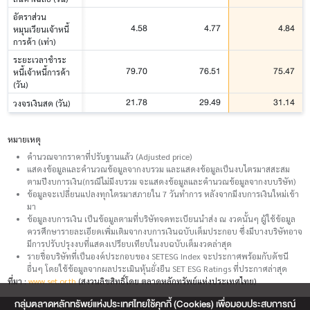
อัตราส่วน
4.58
4.77
4.84
หมุนเวียนเจ้าหนี้
การค้า (เท่า)
ระยะเวลาชำระ
79.70
76.51
75.47
หนี้เจ้าหนี้การค้า
(วัน)
21.78
29.49
31.14
วงจรเงินสด (วัน)
หมายเหตุ
คำนวณจากราคาที่ปรับฐานแล้ว (Adjusted price)
แสดงข้อมูลและคำนวณข้อมูลจากงบรวม และแสดงข้อมูลเป็นงบไตรมาสสะสม
ตามปีงบการเงิน(กรณีไม่มีงบรวม จะแสดงข้อมูลและคำนวณข้อมูลจากงบบริษัท)
ข้อมูลจะเปลี่ยนแปลงทุกไตรมาสภายใน 7 วันทำการ หลังจากมีงบการเงินใหม่เข้า
มา
ข้อมูลงบการเงิน เป็นข้อมูลตามที่บริษัทจดทะเบียนนำส่ง ณ งวดนั้นๆ ผู้ใช้ข้อมูล
ควรศึกษารายละเอียดเพิ่มเติมจากงบการเงินฉบับเต็มประกอบ ซึ่งมีบางบริษัทอาจ
มีการปรับปรุงงบที่แสดงเปรียบเทียบในงบฉบับเต็มงวดล่าสุด
รายชื่อบริษัทที่เป็นองค์ประกอบของ SETESG Index จะประกาศพร้อมกับดัชนี
อื่นๆ โดยใช้ข้อมูลจากผลประเมินหุ้นยั่งยืน SET ESG Ratings ที่ประกาศล่าสุด
ที่มา :
www.set.or.th
(สงวนลิขสิทธิ์โดย ตลาดหลักทรัพย์แห่งประเทศไทย)
กลุ่มตลาดหลักทรัพย์แห่งประเทศไทยใช้คุกกี้ (Cookies) เพื่อมอบประสบการณ์