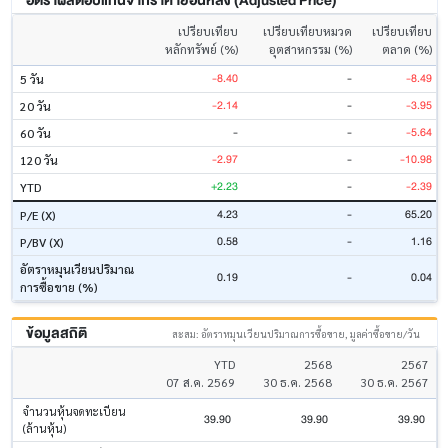
อัตราผลตอบแทนจากราคาย้อนหลัง (Adjusted Price)
เปรียบเทียบ
เปรียบเทียบหมวด
เปรียบเทียบ
หลักทรัพย์ (%)
อุตสาหกรรม (%)
ตลาด (%)
-8.40
-
-8.49
5 วัน
-2.14
-
-3.95
20 วัน
-
-
-5.64
60 วัน
-2.97
-
-10.98
120 วัน
+2.23
-
-2.39
YTD
4.23
-
65.20
P/E (X)
0.58
-
1.16
P/BV (X)
อัตราหมุนเวียนปริมาณ
0.19
-
0.04
การซื้อขาย (%)
ข้อมูลสถิติ
สะสม: อัตราหมุนเวียนปริมาณการซื้อขาย, มูลค่าซื้อขาย/วัน
YTD
2568
2567
07 ส.ค. 2569
30 ธ.ค. 2568
30 ธ.ค. 2567
จำนวนหุ้นจดทะเบียน
39.90
39.90
39.90
(ล้านหุ้น)