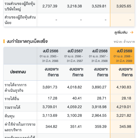
รวมส่วนของผู้ถือหุ้น
2,737.39
3,218.38
3,529.81
3,925.65
บริษัทใหญ่
ส่วนของผู้ถือหุ้นส่วน
-
-
-
-
น้อย
ดูเพิ่มเติม
งบกำไรขาดทุนเบ็ดเสร็จ
หน่วย: ล้านบาท
งบปี 2566
งบปี 2567
งบปี 2568
งบปี 2569
01 เม.ย. 2565
-
01 เม.ย. 2566
-
01 เม.ย. 2567
-
01 เม.ย. 2568
-
31 มี.ค. 2566
31 มี.ค. 2567
31 มี.ค. 2568
31 มี.ค. 2569
งบเฉพาะ
งบเฉพาะ
งบเฉพาะ
งบเฉพาะ
ประเภทงบ
กิจการ
กิจการ
กิจการ
กิจการ
รายได้จากการ
3,691.73
4,018.82
3,890.27
4,190.83
ดำเนินธุรกิจ
17.28
40.41
28.71
28.18
รายได้อื่น
3,709.01
4,059.22
3,918.98
4,219.01
รวมรายได้
3,113.69
3,100.28
2,964.55
3,221.82
ต้นทุน
ค่าใช้จ่ายในการขาย
344.82
351.41
359.39
345.98
และบริหาร
รวมต้นทุนและค่าใช้