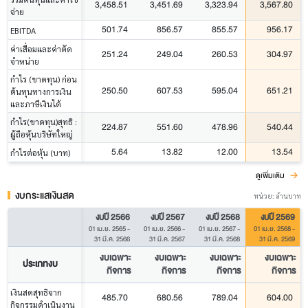
3,458.51
3,451.69
3,323.94
3,567.80
จ่าย
501.74
856.57
855.57
956.17
EBITDA
ค่าเสื่อมและค่าตัด
251.24
249.04
260.53
304.97
จำหน่าย
กำไร (ขาดทุน) ก่อน
250.50
607.53
595.04
651.21
ต้นทุนทางการเงิน
และภาษีเงินได้
กำไร(ขาดทุน)สุทธิ :
224.87
551.60
478.96
540.44
ผู้ถือหุ้นบริษัทใหญ่
5.64
13.82
12.00
13.54
กำไรต่อหุ้น (บาท)
ดูเพิ่มเติม
งบกระแสเงินสด
หน่วย: ล้านบาท
งบปี 2566
งบปี 2567
งบปี 2568
งบปี 2569
01 เม.ย. 2565
-
01 เม.ย. 2566
-
01 เม.ย. 2567
-
01 เม.ย. 2568
-
31 มี.ค. 2566
31 มี.ค. 2567
31 มี.ค. 2568
31 มี.ค. 2569
งบเฉพาะ
งบเฉพาะ
งบเฉพาะ
งบเฉพาะ
ประเภทงบ
กิจการ
กิจการ
กิจการ
กิจการ
เงินสดสุทธิจาก
485.70
680.56
789.04
604.00
กิจกรรมดำเนินงาน