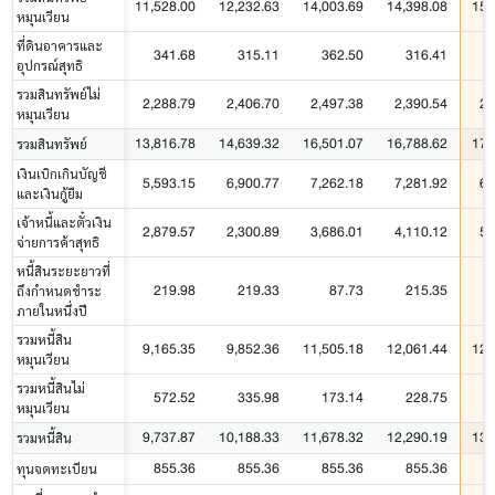
11,528.00
12,232.63
14,003.69
14,398.08
15,
หมุนเวียน
ที่ดินอาคารและ
341.68
315.11
362.50
316.41
อุปกรณ์สุทธิ
รวมสินทรัพย์ไม่
2,288.79
2,406.70
2,497.38
2,390.54
2,
หมุนเวียน
13,816.78
14,639.32
16,501.07
16,788.62
17,
รวมสินทรัพย์
เงินเบิกเกินบัญชี
5,593.15
6,900.77
7,262.18
7,281.92
6,
และเงินกู้ยืม
เจ้าหนี้และตั๋วเงิน
2,879.57
2,300.89
3,686.01
4,110.12
5,
จ่ายการค้าสุทธิ
หนี้สินระยะยาวที่
219.98
219.33
87.73
215.35
ถึงกำหนดชำระ
ภายในหนึ่งปี
รวมหนี้สิน
9,165.35
9,852.36
11,505.18
12,061.44
12,
หมุนเวียน
รวมหนี้สินไม่
572.52
335.98
173.14
228.75
หมุนเวียน
9,737.87
10,188.33
11,678.32
12,290.19
13,
รวมหนี้สิน
855.36
855.36
855.36
855.36
ทุนจดทะเบียน