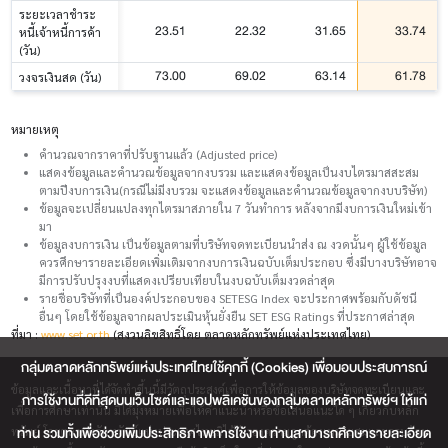
ระยะเวลาชำระ
23.51
22.32
31.65
33.74
หนี้เจ้าหนี้การค้า
(วัน)
73.00
69.02
63.14
61.78
วงจรเงินสด (วัน)
หมายเหตุ
คำนวณจากราคาที่ปรับฐานแล้ว (Adjusted price)
แสดงข้อมูลและคำนวณข้อมูลจากงบรวม และแสดงข้อมูลเป็นงบไตรมาสสะสม
ตามปีงบการเงิน(กรณีไม่มีงบรวม จะแสดงข้อมูลและคำนวณข้อมูลจากงบบริษัท)
ข้อมูลจะเปลี่ยนแปลงทุกไตรมาสภายใน 7 วันทำการ หลังจากมีงบการเงินใหม่เข้า
มา
ข้อมูลงบการเงิน เป็นข้อมูลตามที่บริษัทจดทะเบียนนำส่ง ณ งวดนั้นๆ ผู้ใช้ข้อมูล
ควรศึกษารายละเอียดเพิ่มเติมจากงบการเงินฉบับเต็มประกอบ ซึ่งมีบางบริษัทอาจ
มีการปรับปรุงงบที่แสดงเปรียบเทียบในงบฉบับเต็มงวดล่าสุด
รายชื่อบริษัทที่เป็นองค์ประกอบของ SETESG Index จะประกาศพร้อมกับดัชนี
อื่นๆ โดยใช้ข้อมูลจากผลประเมินหุ้นยั่งยืน SET ESG Ratings ที่ประกาศล่าสุด
ที่มา :
www.set.or.th
(สงวนลิขสิทธิ์โดย ตลาดหลักทรัพย์แห่งประเทศไทย)
กลุ่มตลาดหลักทรัพย์แห่งประเทศไทยใช้คุกกี้ (Cookies) เพื่อมอบประสบการณ์
ข้อมูลและเนื้อหาที่ได้จัดทำขึ้นนี้มีวัตถุประสงค์เพื่อการให้ข้อมูลของบริษัทจดทะเบียนและ
การใช้งานที่ดีที่สุดบนเว็บไซต์และแอปพลิเคชันของกลุ่มตลาดหลักทรัพย์ฯ ให้แก่
เพื่อการศึกษาเท่านั้น มิได้มุ่งหมายเพื่อให้คำแนะนำหรือข้อเสนอแนะใด ๆ เกี่ยวกับหลัก
ท่าน รวมทั้งเพื่อช่วยเพิ่มประสิทธิภาพการใช้งาน ท่านสามารถศึกษารายละเอียด
ทรัพย์ โดยตลาดหลักทรัพย์แห่งประเทศไทยมิได้รับรองความถูกต้องเหมาะสมและครบถ้วน