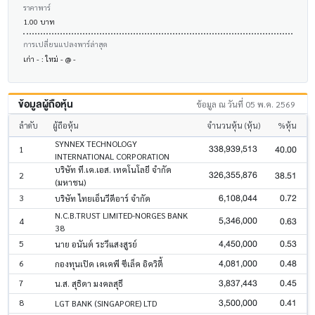
ราคาพาร์
1.00 บาท
การเปลี่ยนแปลงพาร์ล่าสุด
เก่า - : ใหม่ - @ -
ข้อมูลผู้ถือหุ้น
ข้อมูล ณ วันที่ 05 พ.ค. 2569
ลำดับ
ผู้ถือหุ้น
จำนวนหุ้น (หุ้น)
%หุ้น
SYNNEX TECHNOLOGY
338,939,513
40.00
1
INTERNATIONAL CORPORATION
บริษัท ที.เค.เอส. เทคโนโลยี จำกัด
326,355,876
38.51
2
(มหาชน)
6,108,044
0.72
3
บริษัท ไทยเอ็นวีดีอาร์ จำกัด
N.C.B.TRUST LIMITED-NORGES BANK
5,346,000
0.63
4
38
4,450,000
0.53
5
นาย อนันต์ ระวีแสงสูรย์
4,081,000
0.48
6
กองทุนเปิด เคเคพี ซีเล็ค อิควิตี้
3,837,443
0.45
7
น.ส. สุธิดา มงคลสุธี
3,500,000
0.41
8
LGT BANK (SINGAPORE) LTD