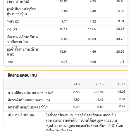
15.40
10.00
9.95
ราคา (บาท/หุ้น)
มูลค่าหุ้นทางบัญชีต่อ
5.84
5.46
5.06
หุ้น (บาท/หุ้น)
3.04
1.71
1.82
P/BV (X)
20.75
10.14
11.65
P/E (X)
อัตราหมุนเวียนปริมาณ
30.05
36.33
43.75
การซื้อขาย (%)
มูลค่าซื้อขาย/วัน (ล้าน
16.94
14.69
20.86
บาท)
1.43
0.75
0.99
Beta
อัตราผลตอบแทน
YTD
2568
2567
48.08
0.50
-35.39
การเปลี่ยนแปลงของราคา (%)*
2.34
4.80
4.42
อัตราเงินปันผลตอบแทน (%)
0.49
0.49
0.52
อัตราส่วนเงินปันผลต่อกำไร
นโยบายเงินปันผล
ไม่ต่ำกว่าร้อยละ 40 ของกำไรสุทธิของงบการเงิน
เฉพาะกิจการหลังหักภาษีเงินได้นิติบุคคลและเงิน
ทุนสำรองตามกฎหมายและเงินสำรองอื่นๆ (ถ้ามี) (โดย
มีเงื่อนไขเพิ่มเติม)