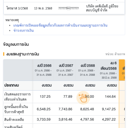
บริษัท เคพีเอ็มจี ภูมิไชย
ไตรมาส 3/2568
13 พ.ย. 2568
????????????
สอบบัญชี จำกัด
หมายเหตุ
เกณฑ์การเปิดเผยข้อมูลเกี่ยวกับผลการดำเนินงานและฐานะการเงิน
ข่าวงบการเงิน
ข้อมูลงบการเงิน
งบแสดงฐานะการเงิน
หน่วย: ล้านบาท
งบ 6
งบปี 2566
งบปี 2567
งบปี 2568
เดือน/2568
เดื
01 ม.ค. 2566
-
01 ม.ค. 2567
-
01 ม.ค. 2568
-
01 ม.ค. 2568
-
01 ม
31 ธ.ค. 2566
31 ธ.ค. 2567
31 ธ.ค. 2568
30 มิ.ย. 2568
30 
ประเภทงบ
งบรวม
งบรวม
งบรวม
งบรวม
เงินสดและรายการ
137.25
77.89
90.00
144.64
เทียบเท่าเงินสด
ลูกหนี้และตั๋วเงิน
6,548.25
7,743.86
8,625.48
9,147.25
8,
รับการค้าสุทธิ
3,733.59
3,816.46
4,797.56
4,297.22
5,
สินค้าคงเหลือ
รวมสินทรัพย์