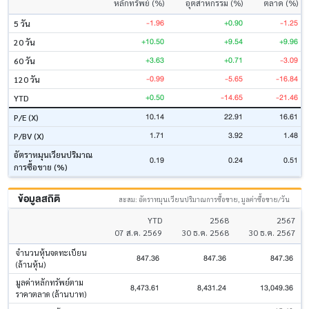
หลักทรัพย์ (%)
อุตสาหกรรม (%)
ตลาด (%)
-1.96
+0.90
-1.25
5 วัน
+10.50
+9.54
+9.96
20 วัน
+3.63
+0.71
-3.09
60 วัน
-0.99
-5.65
-16.84
120 วัน
+0.50
-14.65
-21.46
YTD
10.14
22.91
16.61
P/E (X)
1.71
3.92
1.48
P/BV (X)
อัตราหมุนเวียนปริมาณ
0.19
0.24
0.51
การซื้อขาย (%)
ข้อมูลสถิติ
สะสม: อัตราหมุนเวียนปริมาณการซื้อขาย, มูลค่าซื้อขาย/วัน
YTD
2568
2567
07 ส.ค. 2569
30 ธ.ค. 2568
30 ธ.ค. 2567
จำนวนหุ้นจดทะเบียน
847.36
847.36
847.36
(ล้านหุ้น)
มูลค่าหลักทรัพย์ตาม
8,473.61
8,431.24
13,049.36
ราคาตลาด (ล้านบาท)