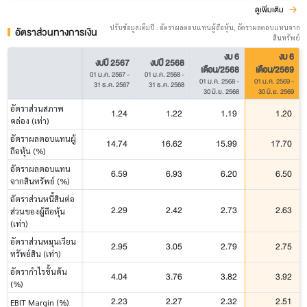
ดูเพิ่มเติม
ปรับข้อมูลเต็มปี : อัตราผลตอบแทนผู้ถือหุ้น, อัตราผลตอบแทนจาก
อัตราส่วนทางการเงิน
สินทรัพย์
งบ 6
งบ 6
งบปี 2567
งบปี 2568
เดือน/2568
เดือน/2569
01 ม.ค. 2567
-
01 ม.ค. 2568
-
01 ม.ค. 2568
-
01 ม.ค. 2569
-
31 ธ.ค. 2567
31 ธ.ค. 2568
30 มิ.ย. 2568
30 มิ.ย. 2569
อัตราส่วนสภาพ
1.24
1.22
1.19
1.20
คล่อง (เท่า)
อัตราผลตอบแทนผู้
14.74
16.62
15.99
17.70
ถือหุ้น (%)
อัตราผลตอบแทน
6.59
6.93
6.20
6.50
จากสินทรัพย์ (%)
อัตราส่วนหนี้สินต่อ
2.29
2.42
2.73
2.63
ส่วนของผู้ถือหุ้น
(เท่า)
อัตราส่วนหมุนเวียน
2.95
3.05
2.79
2.75
ทรัพย์สิน (เท่า)
อัตรากำไรขั้นต้น
4.04
3.76
3.82
3.92
(%)
2.23
2.27
2.32
2.51
EBIT Margin (%)