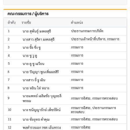
คณะกรรมการ / ผู้บริหาร
ลำดับ
รายชื่อ
ตำแหน่ง
1
ประธานกรรมการบริษัท
นาย สุพันธุ์ มงคลสุธี
2
ประธานเจ้าหน้าที่บริหาร, กรรมการ
นางสาว สุธิดา มงคลสุธี
3
กรรมการ
นาย จื้อ ชิ่ง ซู
4
กรรมการ
นาย ชู วู ตู
5
กรรมการ
นาย ตู ซู เฉวียน
6
กรรมการ
นาย ปัญญา พูนเพิ่มผลสิริ
7
กรรมการ
นางสาว ยี่ จู เฉิน
8
กรรมการ
นาย หลิน ไท่ หยาง
นายแพทย์ เฉลิมชัย บุญยะลี
9
กรรมการอิสระ, กรรมการตรวจสอบ
พรรณ
กรรมการอิสระ, ประธานกรรมการ
10
นาง ชนัญญารักษ์ เพ็ชร์รัตน์
ตรวจสอบ
11
กรรมการอิสระ, กรรมการตรวจสอบ
นาย ชัยยุทธ คำคุณ
12
กรรมการอิสระ
พลตำรวจเอก รชต เย็นทรวง