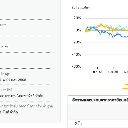
เปลี่ยนแปลง
บตลท.
00 บาท
์ล่าสุด
.21 @ 09 ก.ค. 2568
กองทรัสต์
ัดการกองทุน ไทยพาณิชย์ จำกัด
อัตราผลตอบแทนจากราคาย้อนหลัง
งหาริมทรัพย์ / กิจการโครงสร้างพื้นฐาน
จเม้นท์ จำกัด
5 วัน