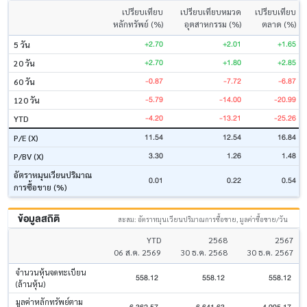
เปรียบเทียบ
เปรียบเทียบหมวด
เปรียบเทียบ
หลักทรัพย์ (%)
อุตสาหกรรม (%)
ตลาด (%)
+2.70
+2.01
+1.65
5 วัน
+2.70
+1.80
+2.85
20 วัน
-0.87
-7.72
-6.87
60 วัน
-5.79
-14.00
-20.99
120 วัน
-4.20
-13.21
-25.26
YTD
11.54
12.54
16.84
P/E (X)
3.30
1.26
1.48
P/BV (X)
อัตราหมุนเวียนปริมาณ
0.01
0.22
0.54
การซื้อขาย (%)
ข้อมูลสถิติ
สะสม: อัตราหมุนเวียนปริมาณการซื้อขาย, มูลค่าซื้อขาย/วัน
YTD
2568
2567
06 ส.ค. 2569
30 ธ.ค. 2568
30 ธ.ค. 2567
จำนวนหุ้นจดทะเบียน
558.12
558.12
558.12
(ล้านหุ้น)
มูลค่าหลักทรัพย์ตาม