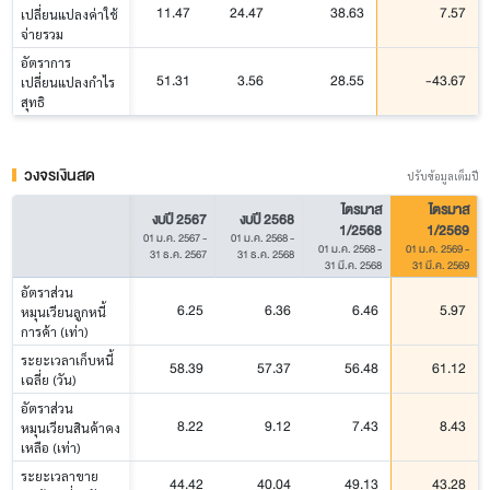
11.47
24.47
38.63
7.57
เปลี่ยนแปลงค่าใช้
จ่ายรวม
อัตราการ
51.31
3.56
28.55
-43.67
เปลี่ยนแปลงกำไร
สุทธิ
วงจรเงินสด
ปรับข้อมูลเต็มปี
ไตรมาส
ไตรมาส
งบปี 2567
งบปี 2568
1/2568
1/2569
01 ม.ค. 2567
-
01 ม.ค. 2568
-
01 ม.ค. 2568
-
01 ม.ค. 2569
-
31 ธ.ค. 2567
31 ธ.ค. 2568
31 มี.ค. 2568
31 มี.ค. 2569
อัตราส่วน
6.25
6.36
6.46
5.97
หมุนเวียนลูกหนี้
การค้า (เท่า)
ระยะเวลาเก็บหนี้
58.39
57.37
56.48
61.12
เฉลี่ย (วัน)
อัตราส่วน
8.22
9.12
7.43
8.43
หมุนเวียนสินค้าคง
เหลือ (เท่า)
ระยะเวลาขาย
44.42
40.04
49.13
43.28