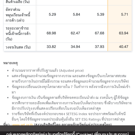
สินค้าเฉลี่ย (วัน)
อัตราส่วน
5.29
5.84
5.39
5.71
หมุนเวียนเจ้าหนี้
การค้า (เท่า)
ระยะเวลาชำระ
68.98
62.47
67.68
63.94
หนี้เจ้าหนี้การค้า
(วัน)
33.82
34.94
37.93
40.47
วงจรเงินสด (วัน)
หมายเหตุ
คำนวณจากราคาที่ปรับฐานแล้ว (Adjusted price)
แสดงข้อมูลและคำนวณข้อมูลจากงบรวม และแสดงข้อมูลเป็นงบไตรมาสสะสม
ตามปีงบการเงิน(กรณีไม่มีงบรวม จะแสดงข้อมูลและคำนวณข้อมูลจากงบบริษัท)
ข้อมูลจะเปลี่ยนแปลงทุกไตรมาสภายใน 7 วันทำการ หลังจากมีงบการเงินใหม่เข้า
มา
ข้อมูลงบการเงิน เป็นข้อมูลตามที่บริษัทจดทะเบียนนำส่ง ณ งวดนั้นๆ ผู้ใช้ข้อมูล
ควรศึกษารายละเอียดเพิ่มเติมจากงบการเงินฉบับเต็มประกอบ ซึ่งมีบางบริษัทอาจ
มีการปรับปรุงงบที่แสดงเปรียบเทียบในงบฉบับเต็มงวดล่าสุด
รายชื่อบริษัทที่เป็นองค์ประกอบของ SETESG Index จะประกาศพร้อมกับดัชนี
อื่นๆ โดยใช้ข้อมูลจากผลประเมินหุ้นยั่งยืน SET ESG Ratings ที่ประกาศล่าสุด
ที่มา :
www.set.or.th
(สงวนลิขสิทธิ์โดย ตลาดหลักทรัพย์แห่งประเทศไทย)
กลุ่มตลาดหลักทรัพย์แห่งประเทศไทยใช้คุกกี้ (Cookies) เพื่อมอบประสบการณ์