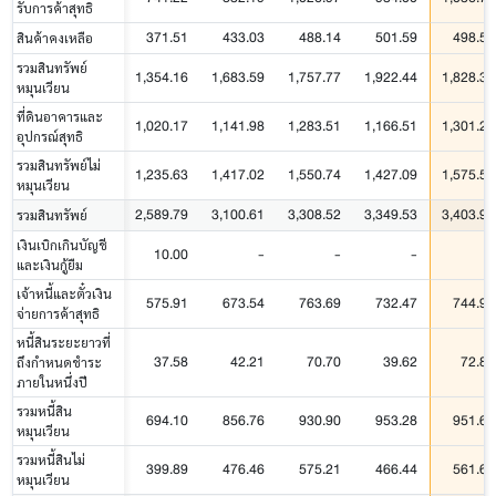
รับการค้าสุทธิ
371.51
433.03
488.14
501.59
498.59
สินค้าคงเหลือ
รวมสินทรัพย์
1,354.16
1,683.59
1,757.77
1,922.44
1,828.37
หมุนเวียน
ที่ดินอาคารและ
1,020.17
1,141.98
1,283.51
1,166.51
1,301.21
อุปกรณ์สุทธิ
รวมสินทรัพย์ไม่
1,235.63
1,417.02
1,550.74
1,427.09
1,575.54
หมุนเวียน
2,589.79
3,100.61
3,308.52
3,349.53
3,403.91
รวมสินทรัพย์
เงินเบิกเกินบัญชี
10.00
-
-
-
-
และเงินกู้ยืม
เจ้าหนี้และตั๋วเงิน
575.91
673.54
763.69
732.47
744.99
จ่ายการค้าสุทธิ
หนี้สินระยะยาวที่
37.58
42.21
70.70
39.62
72.86
ถึงกำหนดชำระ
ภายในหนึ่งปี
รวมหนี้สิน
694.10
856.76
930.90
953.28
951.67
หมุนเวียน
รวมหนี้สินไม่
399.89
476.46
575.21
466.44
561.62
หมุนเวียน