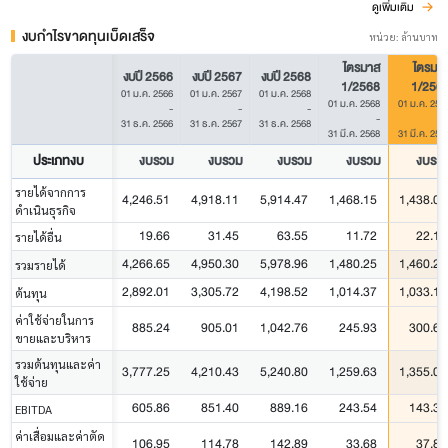
ดูเพิ่มเติม
งบกำไรขาดทุนเบ็ดเสร็จ
หน่วย: ล้านบาท
ไตรมาส
ไตรมา
งบปี 2566
งบปี 2567
งบปี 2568
1/2568
1/256
01 ม.ค. 2566
01 ม.ค. 2567
01 ม.ค. 2568
01 ม.ค. 2568
01 ม.ค. 256
-
-
-
-
31 ธ.ค. 2566
31 ธ.ค. 2567
31 ธ.ค. 2568
31 มี.ค. 2568
31 มี.ค. 256
ประเภทงบ
งบรวม
งบรวม
งบรวม
งบรวม
งบรว
รายได้จากการ
4,246.51
4,918.11
5,914.47
1,468.15
1,438.07
ดำเนินธุรกิจ
19.66
31.45
63.55
11.72
22.14
รายได้อื่น
4,266.65
4,950.30
5,978.96
1,480.25
1,460.23
รวมรายได้
2,892.01
3,305.72
4,198.52
1,014.37
1,033.12
ต้นทุน
ค่าใช้จ่ายในการ
885.24
905.01
1,042.76
245.93
300.60
ขายและบริหาร
รวมต้นทุนและค่า
3,777.25
4,210.43
5,240.80
1,259.63
1,355.03
ใช้จ่าย
605.86
851.40
889.16
243.54
143.31
EBITDA
ค่าเสื่อมและค่าตัด
106.95
114.78
142.89
33.68
37.89