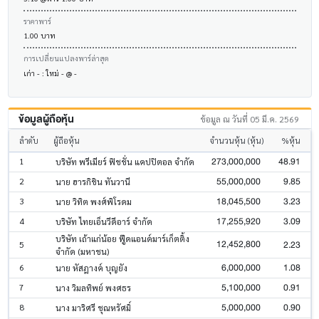
ราคาพาร์
1.00 บาท
การเปลี่ยนแปลงพาร์ล่าสุด
เก่า - : ใหม่ - @ -
ข้อมูลผู้ถือหุ้น
ข้อมูล ณ วันที่ 05 มี.ค. 2569
ลำดับ
ผู้ถือหุ้น
จำนวนหุ้น (หุ้น)
%หุ้น
273,000,000
48.91
1
บริษัท พรีเมียร์ ฟิชชั่น แคปปิตอล จำกัด
55,000,000
9.85
2
นาย ฮารกิชิน ทันวานี
18,045,500
3.23
3
นาย วิทิต พงศ์พิโรดม
17,255,920
3.09
4
บริษัท ไทยเอ็นวีดีอาร์ จำกัด
บริษัท เถ้าแก่น้อย ฟู๊ดแอนด์มาร์เก็ตติ้ง
12,452,800
2.23
5
จำกัด (มหาชน)
6,000,000
1.08
6
นาย หัสฎางค์ บุญยัง
5,100,000
0.91
7
นาง วิมลทิพย์ พงศธร
5,000,000
0.90
8
นาง มาริศรี ชุณหรัศมิ์