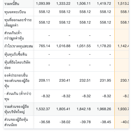
1,093.99
1,333.22
1,506.11
1,419.72
1,513.29
รวมหนี้สิน
558.12
558.12
558.12
558.12
558.12
ทุนจดทะเบียน
ทุนที่ออกและชำระ
558.12
558.12
558.12
558.12
558.12
เต็มมูลค่า
ส่วนเกิน(ต่ำ
-
-
-
-
-
กว่า)มูลค่าหุ้น
765.14
1,016.88
1,051.55
1,178.20
1,142.42
กำไร(ขาดทุน)สะสม
-
-
-
-
-
หุ้นทุนรับซื้อคืน
หุ้นที่ถือโดยบริษัท
-
-
-
-
-
ย่อย
องค์ประกอบอื่น
209.11
230.41
232.51
231.95
230.17
ของส่วนของผู้ถือ
หุ้น
- ส่วนเกิน (ต่ำกว่า)
-8.32
-8.32
-8.32
-8.32
-8.32
ทุน
รวมส่วนของผู้ถือ
1,532.37
1,805.41
1,842.18
1,968.26
1,930.72
หุ้นบริษัทใหญ่
ส่วนของผู้ถือหุ้น
-36.58
-38.02
-39.78
-38.45
-40.09
ส่วนน้อย