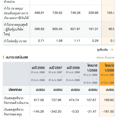
จำหน่าย
กำไร (ขาดทุน)
498.91
736.62
746.28
209.86
105.42
ก่อนต้นทุนทางการ
เงิน และภาษีเงินได้
กำไร(ขาดทุน)สุทธิ
396.82
600.45
621.81
161.31
90.87
: ผู้ถือหุ้นบริษัท
ใหญ่
0.71
1.08
1.11
0.29
0.16
กำไรต่อหุ้น (บาท)
ดูเพิ่มเติม
งบกระแสเงินสด
หน่วย: ล้านบาท
ไตรมาส
ไตรมาส
งบปี 2566
งบปี 2567
งบปี 2568
1/2568
1/2569
01 ม.ค. 2566
01 ม.ค. 2567
01 ม.ค. 2568
01 ม.ค. 2568
01 ม.ค. 2569
-
-
-
-
-
31 ธ.ค. 2566
31 ธ.ค. 2567
31 ธ.ค. 2568
31 มี.ค. 2568
31 มี.ค. 2569
ประเภทงบ
งบรวม
งบรวม
งบรวม
งบรวม
งบรวม
เงินสดสุทธิจาก
617.58
727.96
474.74
107.67
169.85
กิจกรรมดำเนินงาน
เงินสดสุทธิจาก
-145.28
-342.20
-0.33
-31.47
-181.50
กิจกรรมลงทุน