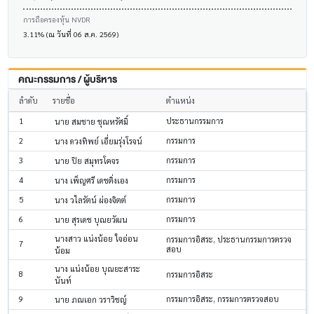
การถือครองหุ้น NVDR
3.11% (ณ วันที่ 06 ส.ค. 2569)
คณะกรรมการ / ผู้บริหาร
ลำดับ
รายชื่อ
ตำแหน่ง
1
ประธานกรรมการ
นาย สมชาย ชุณหรัศมิ์
2
กรรมการ
นาง ดวงทิพย์ เอี่ยมรุ่งโรจน์
3
กรรมการ
นาย ปิย สมุทรโคจร
4
กรรมการ
นาง เพ็ญศรี เดชติ่งเอง
5
กรรมการ
นาง วไลรัตน์ ผ่องจิตต์
6
กรรมการ
นาย สุรเดช บุณยวัฒน
นางสาว แน่งน้อย ใจอ่อน
กรรมการอิสระ, ประธานกรรมการตรวจ
7
สอบ
น้อม
นาง แน่งน้อย บุณยะสาระ
8
กรรมการอิสระ
นันท์
9
กรรมการอิสระ, กรรมการตรวจสอบ
นาย ภณเอก วราวิชญ์