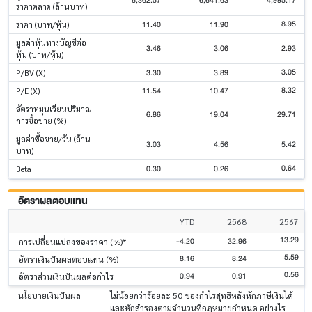
6,362.57
6,641.63
4,995.17
ราคาตลาด (ล้านบาท)
8.95
11.40
11.90
ราคา (บาท/หุ้น)
มูลค่าหุ้นทางบัญชีต่อ
3.46
3.06
2.93
หุ้น (บาท/หุ้น)
3.05
3.30
3.89
P/BV (X)
8.32
11.54
10.47
P/E (X)
อัตราหมุนเวียนปริมาณ
6.86
19.04
29.71
การซื้อขาย (%)
มูลค่าซื้อขาย/วัน (ล้าน
3.03
4.56
5.42
บาท)
0.64
0.30
0.26
Beta
อัตราผลตอบแทน
YTD
2568
2567
13.29
-4.20
32.96
การเปลี่ยนแปลงของราคา (%)*
5.59
8.16
8.24
อัตราเงินปันผลตอบแทน (%)
0.56
0.94
0.91
อัตราส่วนเงินปันผลต่อกำไร
นโยบายเงินปันผล
ไม่น้อยกว่าร้อยละ 50 ของกำไรสุทธิหลังหักภาษีเงินได้
และหักสำรองตามจำนวนที่กฎหมายกําหนด อย่างไร