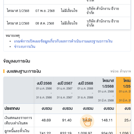
จำกัด
บริษัท สำนักงาน อีวาย
ไตรมาส 3/2568
07 พ.ย. 2568
ไม่มีเงื่อนไข
จำกัด
บริษัท สำนักงาน อีวาย
ไตรมาส 2/2568
08 ส.ค. 2568
ไม่มีเงื่อนไข
จำกัด
หมายเหตุ
เกณฑ์การเปิดเผยข้อมูลเกี่ยวกับผลการดำเนินงานและฐานะการเงิน
ข่าวงบการเงิน
ข้อมูลงบการเงิน
งบแสดงฐานะการเงิน
หน่วย: ล้านบาท
ไตรมาส
ไตรมา
งบปี 2566
งบปี 2567
งบปี 2568
1/2568
1/256
01 ม.ค. 2566
01 ม.ค. 2567
01 ม.ค. 2568
01 ม.ค. 2568
01 ม.ค. 256
-
-
-
-
31 ธ.ค. 2566
31 ธ.ค. 2567
31 ธ.ค. 2568
31 มี.ค. 2568
31 มี.ค. 256
ประเภทงบ
งบรวม
งบรวม
งบรวม
งบรวม
งบรว
เงินสดและรายการ
48.69
91.40
64.98
148.11
25.47
เทียบเท่าเงินสด
ลูกหนี้และตั๋วเงิน
741.22
832.19
1,026.97
934.00
1,036.79