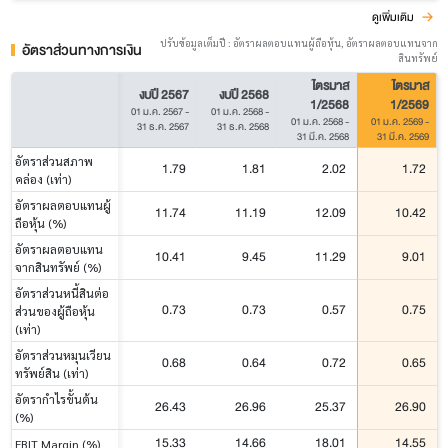
ดูเพิ่มเติม
ปรับข้อมูลเต็มปี : อัตราผลตอบแทนผู้ถือหุ้น, อัตราผลตอบแทนจาก
อัตราส่วนทางการเงิน
สินทรัพย์
ไตรมาส
ไตรมาส
งบปี 2567
งบปี 2568
1/2568
1/2569
01 ม.ค. 2567
-
01 ม.ค. 2568
-
01 ม.ค. 2568
-
01 ม.ค. 2569
-
31 ธ.ค. 2567
31 ธ.ค. 2568
31 มี.ค. 2568
31 มี.ค. 2569
อัตราส่วนสภาพ
1.79
1.81
2.02
1.72
คล่อง (เท่า)
อัตราผลตอบแทนผู้
11.74
11.19
12.09
10.42
ถือหุ้น (%)
อัตราผลตอบแทน
10.41
9.45
11.29
9.01
จากสินทรัพย์ (%)
อัตราส่วนหนี้สินต่อ
0.73
0.73
0.57
0.75
ส่วนของผู้ถือหุ้น
(เท่า)
อัตราส่วนหมุนเวียน
0.68
0.64
0.72
0.65
ทรัพย์สิน (เท่า)
อัตรากำไรขั้นต้น
26.43
26.96
25.37
26.90
(%)
15.33
14.66
18.01
14.55
EBIT Margin (%)