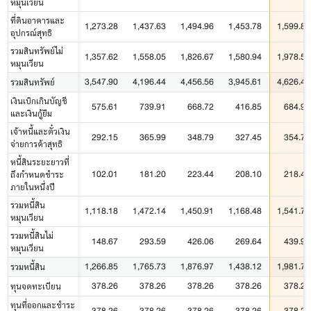
หมุนเวียน
ที่ดินอาคารและ
1,273.28
1,437.63
1,494.96
1,453.78
1,599.86
อุปกรณ์สุทธิ
รวมสินทรัพย์ไม่
1,357.62
1,558.05
1,826.67
1,580.94
1,978.53
หมุนเวียน
3,547.90
4,196.44
4,456.56
3,945.61
4,626.43
รวมสินทรัพย์
เงินเบิกเกินบัญชี
575.61
739.91
668.72
416.85
684.93
และเงินกู้ยืม
เจ้าหนี้และตั๋วเงิน
292.15
365.99
348.79
327.45
354.75
จ่ายการค้าสุทธิ
หนี้สินระยะยาวที่
102.01
181.20
223.44
208.10
218.43
ถึงกำหนดชำระ
ภายในหนึ่งปี
รวมหนี้สิน
1,118.18
1,472.14
1,450.91
1,168.48
1,541.79
หมุนเวียน
รวมหนี้สินไม่
148.67
293.59
426.06
269.64
439.96
หมุนเวียน
1,266.85
1,765.73
1,876.97
1,438.12
1,981.74
รวมหนี้สิน
378.26
378.26
378.26
378.26
378.26
ทุนจดทะเบียน
ทุนที่ออกและชำระ
378.26
378.26
378.26
378.26
378.26