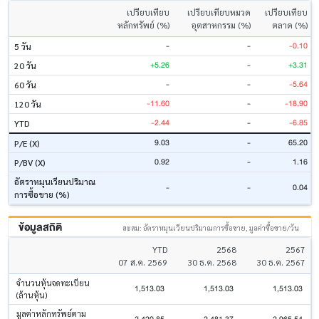
เปรียบเทียบ
เปรียบเทียบหมวด
เปรียบเทียบ
หลักทรัพย์ (%)
อุตสาหกรรม (%)
ตลาด (%)
-
-
-0.10
5 วัน
+5.26
-
+3.31
20 วัน
-
-
-5.64
60 วัน
-11.60
-
-18.90
120 วัน
-2.44
-
-6.85
YTD
9.03
-
65.20
P/E (X)
0.92
-
1.16
P/BV (X)
อัตราหมุนเวียนปริมาณ
-
-
0.04
การซื้อขาย (%)
ข้อมูลสถิติ
สะสม: อัตราหมุนเวียนปริมาณการซื้อขาย, มูลค่าซื้อขาย/วัน
YTD
2568
2567
07 ส.ค. 2569
30 ธ.ค. 2568
30 ธ.ค. 2567
จำนวนหุ้นจดทะเบียน
1,513.03
1,513.03
1,513.03
(ล้านหุ้น)
มูลค่าหลักทรัพย์ตาม