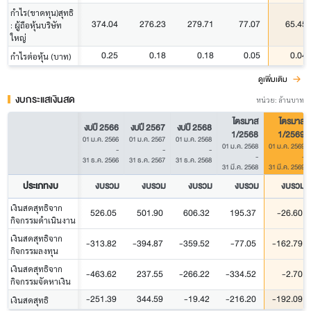
กำไร(ขาดทุน)สุทธิ
374.04
276.23
279.71
77.07
65.45
: ผู้ถือหุ้นบริษัท
ใหญ่
0.25
0.18
0.18
0.05
0.04
กำไรต่อหุ้น (บาท)
ดูเพิ่มเติม
งบกระแสเงินสด
หน่วย: ล้านบาท
ไตรมาส
ไตรมาส
งบปี 2566
งบปี 2567
งบปี 2568
1/2568
1/2569
01 ม.ค. 2566
01 ม.ค. 2567
01 ม.ค. 2568
01 ม.ค. 2568
01 ม.ค. 2569
-
-
-
-
-
31 ธ.ค. 2566
31 ธ.ค. 2567
31 ธ.ค. 2568
31 มี.ค. 2568
31 มี.ค. 2569
ประเภทงบ
งบรวม
งบรวม
งบรวม
งบรวม
งบรวม
เงินสดสุทธิจาก
526.05
501.90
606.32
195.37
-26.60
กิจกรรมดำเนินงาน
เงินสดสุทธิจาก
-313.82
-394.87
-359.52
-77.05
-162.79
กิจกรรมลงทุน
เงินสดสุทธิจาก
-463.62
237.55
-266.22
-334.52
-2.70
กิจกรรมจัดหาเงิน
-251.39
344.59
-19.42
-216.20
-192.09
เงินสดสุทธิ