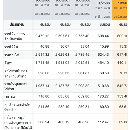
งบปี 2566
งบปี 2567
งบปี 2568
1/2568
1/2569
01 ม.ค. 2566
01 ม.ค. 2567
01 ม.ค. 2568
01 ม.ค. 2568
01 ม.ค. 2569
-
-
-
-
-
31 ธ.ค. 2566
31 ธ.ค. 2567
31 ธ.ค. 2568
31 มี.ค. 2568
31 มี.ค. 2569
ประเภทงบ
งบรวม
งบรวม
งบรวม
งบรวม
งบรวม
รายได้จากการ
2,472.12
2,597.61
2,755.40
608.44
602.10
ดำเนินธุรกิจ
40.88
30.67
33.04
15.99
15.35
รายได้อื่น
2,514.32
2,629.63
2,789.45
624.43
617.48
รวมรายได้
1,711.45
1,911.04
2,012.51
454.10
440.11
ต้นทุน
ค่าใช้จ่ายในการ
220.06
223.33
261.87
60.58
70.33
ขายและบริหาร
รวมต้นทุนและค่า
1,957.14
2,187.75
2,293.32
510.68
542.74
ใช้จ่าย
718.80
635.68
659.80
173.27
153.48
EBITDA
ค่าเสื่อมและค่าตัด
211.86
232.49
250.84
60.80
63.61
จำหน่าย
กำไร (ขาดทุน)
506.94
403.19
408.96
112.47
89.86
ก่อนต้นทุนทางการ
เงิน และภาษีเงินได้