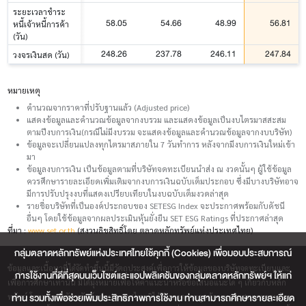
ระยะเวลาชำระ
58.05
54.66
48.99
56.81
หนี้เจ้าหนี้การค้า
(วัน)
248.26
237.78
246.11
247.84
วงจรเงินสด (วัน)
หมายเหตุ
คำนวณจากราคาที่ปรับฐานแล้ว (Adjusted price)
แสดงข้อมูลและคำนวณข้อมูลจากงบรวม และแสดงข้อมูลเป็นงบไตรมาสสะสม
ตามปีงบการเงิน(กรณีไม่มีงบรวม จะแสดงข้อมูลและคำนวณข้อมูลจากงบบริษัท)
ข้อมูลจะเปลี่ยนแปลงทุกไตรมาสภายใน 7 วันทำการ หลังจากมีงบการเงินใหม่เข้า
มา
ข้อมูลงบการเงิน เป็นข้อมูลตามที่บริษัทจดทะเบียนนำส่ง ณ งวดนั้นๆ ผู้ใช้ข้อมูล
ควรศึกษารายละเอียดเพิ่มเติมจากงบการเงินฉบับเต็มประกอบ ซึ่งมีบางบริษัทอาจ
มีการปรับปรุงงบที่แสดงเปรียบเทียบในงบฉบับเต็มงวดล่าสุด
รายชื่อบริษัทที่เป็นองค์ประกอบของ SETESG Index จะประกาศพร้อมกับดัชนี
อื่นๆ โดยใช้ข้อมูลจากผลประเมินหุ้นยั่งยืน SET ESG Ratings ที่ประกาศล่าสุด
ที่มา :
www.set.or.th
(สงวนลิขสิทธิ์โดย ตลาดหลักทรัพย์แห่งประเทศไทย)
กลุ่มตลาดหลักทรัพย์แห่งประเทศไทยใช้คุกกี้ (Cookies) เพื่อมอบประสบการณ์
ข้อมูลและเนื้อหาที่ได้จัดทำขึ้นนี้มีวัตถุประสงค์เพื่อการให้ข้อมูลของบริษัทจดทะเบียนและ
การใช้งานที่ดีที่สุดบนเว็บไซต์และแอปพลิเคชันของกลุ่มตลาดหลักทรัพย์ฯ ให้แก่
เพื่อการศึกษาเท่านั้น มิได้มุ่งหมายเพื่อให้คำแนะนำหรือข้อเสนอแนะใด ๆ เกี่ยวกับหลัก
ท่าน รวมทั้งเพื่อช่วยเพิ่มประสิทธิภาพการใช้งาน ท่านสามารถศึกษารายละเอียด
ทรัพย์ โดยตลาดหลักทรัพย์แห่งประเทศไทยมิได้รับรองความถูกต้องเหมาะสมและครบถ้วน