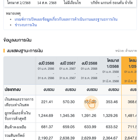
บริษัท แกรนท์ ธอนตัน จำกัด
ไตรมาส 2/2568
14 ส.ค. 2568
ไม่มีเงื่อนไข
หมายเหตุ
เกณฑ์การเปิดเผยข้อมูลเกี่ยวกับผลการดำเนินงานและฐานะการเงิน
ข่าวงบการเงิน
ข้อมูลงบการเงิน
งบแสดงฐานะการเงิน
หน่วย: ล้านบาท
ไตรมาส
ไตรมา
งบปี 2566
งบปี 2567
งบปี 2568
1/2568
1/256
01 ม.ค. 2566
01 ม.ค. 2567
01 ม.ค. 2568
01 ม.ค. 2568
01 ม.ค. 256
-
-
-
-
31 ธ.ค. 2566
31 ธ.ค. 2567
31 ธ.ค. 2568
31 มี.ค. 2568
31 มี.ค. 256
ประเภทงบ
งบรวม
งบรวม
งบรวม
งบรวม
งบรว
เงินสดและรายการ
221.41
570.30
551.00
353.46
368.62
เทียบเท่าเงินสด
ลูกหนี้และตั๋วเงิน
1,244.69
1,345.36
1,391.26
1,329.26
1,481.40
รับการค้าสุทธิ
681.37
659.05
633.99
633.52
711.58
สินค้าคงเหลือ
รวมสินทรัพย์
2,190.27
2,638.39
2,629.89
2,364.67
2,647.89