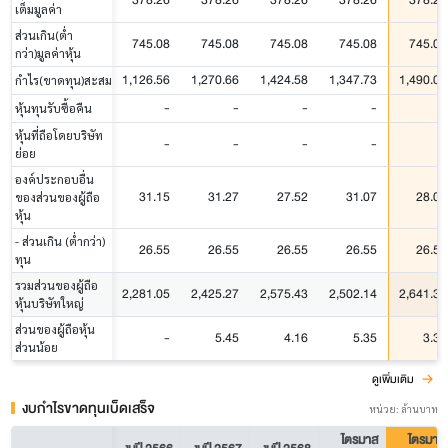
เต็มมูลค่า
ส่วนเกิน(ต่ำ
745.08
745.08
745.08
745.08
745.08
กว่า)มูลค่าหุ้น
1,126.56
1,270.66
1,424.58
1,347.73
1,490.03
กำไร(ขาดทุน)สะสม
-
-
-
-
-
หุ้นทุนรับซื้อคืน
หุ้นที่ถือโดยบริษัท
-
-
-
-
-
ย่อย
องค์ประกอบอื่น
31.15
31.27
27.52
31.07
28.01
ของส่วนของผู้ถือ
หุ้น
- ส่วนเกิน (ต่ำกว่า)
26.55
26.55
26.55
26.55
26.55
ทุน
รวมส่วนของผู้ถือ
2,281.05
2,425.27
2,575.43
2,502.14
2,641.37
หุ้นบริษัทใหญ่
ส่วนของผู้ถือหุ้น
-
5.45
4.16
5.35
3.31
ส่วนน้อย
ดูเพิ่มเติม
งบกำไรขาดทุนเบ็ดเสร็จ
หน่วย: ล้านบาท
ไตรมาส
ไตรมาส