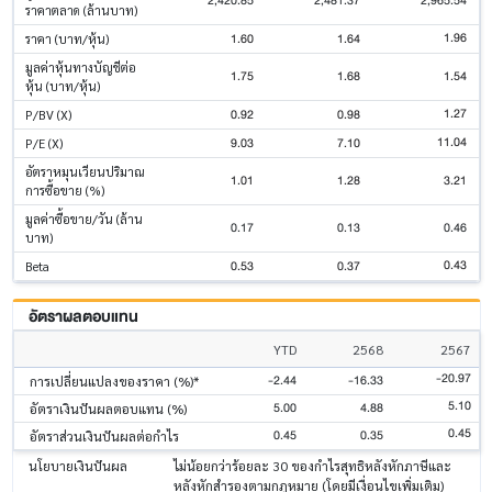
2,420.85
2,481.37
2,965.54
ราคาตลาด (ล้านบาท)
1.96
1.60
1.64
ราคา (บาท/หุ้น)
มูลค่าหุ้นทางบัญชีต่อ
1.75
1.68
1.54
หุ้น (บาท/หุ้น)
1.27
0.92
0.98
P/BV (X)
11.04
9.03
7.10
P/E (X)
อัตราหมุนเวียนปริมาณ
1.01
1.28
3.21
การซื้อขาย (%)
มูลค่าซื้อขาย/วัน (ล้าน
0.17
0.13
0.46
บาท)
0.43
0.53
0.37
Beta
อัตราผลตอบแทน
YTD
2568
2567
-20.97
-2.44
-16.33
การเปลี่ยนแปลงของราคา (%)*
5.10
5.00
4.88
อัตราเงินปันผลตอบแทน (%)
0.45
0.45
0.35
อัตราส่วนเงินปันผลต่อกำไร
นโยบายเงินปันผล
ไม่น้อยกว่าร้อยละ 30 ของกำไรสุทธิหลังหักภาษีและ
หลังหักสำรองตามกฎหมาย (โดยมีเงื่อนไขเพิ่มเติม)