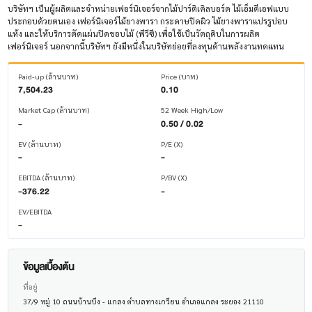
บริษัทฯ เป็นผู้ผลิตและจำหน่ายเฟอร์นิเจอร์จากไม้ปาร์ติเคิลบอร์ด ไม้เอ็มดีเอฟแบบ
ประกอบด้วยตนเอง เฟอร์นิเจอร์ไม้ยางพารา กระดาษปิดผิว ไม้ยางพาราแปรรูปอบ
แห้ง และให้บริการตัดแผ่นปิดขอบไม้ (พีวีซี) เพื่อใช้เป็นวัตถุดิบในการผลิต
เฟอร์นิเจอร์ นอกจากนี้บริษัทฯ ยังมีหนึ่งในบริษัทย่อยที่ลงทุนด้านพลังงานทดแทน
Paid-up (ล้านบาท)
Price (บาท)
7,504.23
0.10
Market Cap (ล้านบาท)
52 Week High/Low
-
0.50 / 0.02
EV (ล้านบาท)
P/E (X)
-
-
EBITDA (ล้านบาท)
P/BV (X)
-376.22
-
EV/EBITDA
-
ข้อมูลเบื้องต้น
ที่อยู่
37/9 หมู่ 10 ถนนบ้านบึง - แกลง ตำบลทางเกวียน อำเภอแกลง ระยอง 21110