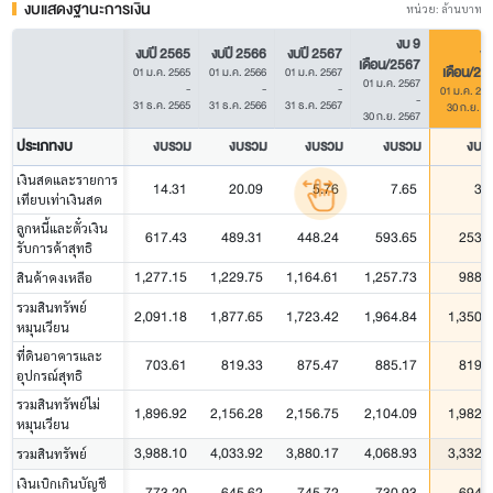
งบแสดงฐานะการเงิน
หน่วย: ล้านบาท
งบ 9
งบ
งบปี 2565
งบปี 2566
งบปี 2567
เดือน/2567
เดือน/25
01 ม.ค. 2565
01 ม.ค. 2566
01 ม.ค. 2567
01 ม.ค. 2567
-
-
-
01 ม.ค. 256
-
31 ธ.ค. 2565
31 ธ.ค. 2566
31 ธ.ค. 2567
30 ก.ย. 2
30 ก.ย. 2567
ประเภทงบ
งบรวม
งบรวม
งบรวม
งบรวม
งบร
เงินสดและรายการ
14.31
20.09
5.76
7.65
3.
เทียบเท่าเงินสด
ลูกหนี้และตั๋วเงิน
617.43
489.31
448.24
593.65
253.
รับการค้าสุทธิ
1,277.15
1,229.75
1,164.61
1,257.73
988.
สินค้าคงเหลือ
รวมสินทรัพย์
2,091.18
1,877.65
1,723.42
1,964.84
1,350.
หมุนเวียน
ที่ดินอาคารและ
703.61
819.33
875.47
885.17
819.
อุปกรณ์สุทธิ
รวมสินทรัพย์ไม่
1,896.92
2,156.28
2,156.75
2,104.09
1,982.
หมุนเวียน
3,988.10
4,033.92
3,880.17
4,068.93
3,332.
รวมสินทรัพย์
เงินเบิกเกินบัญชี
773.20
645.62
745.72
730.93
694.