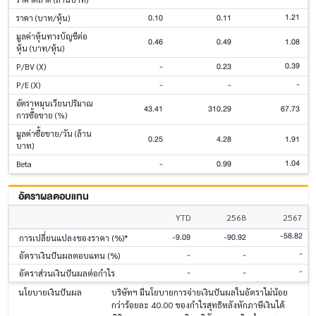
1.21
0.10
0.11
ราคา (บาท/หุ้น)
มูลค่าหุ้นทางบัญชีต่อ
0.46
0.49
1.08
หุ้น (บาท/หุ้น)
0.39
-
0.23
P/BV (X)
-
-
-
P/E (X)
อัตราหมุนเวียนปริมาณ
43.41
310.29
67.73
การซื้อขาย (%)
มูลค่าซื้อขาย/วัน (ล้าน
0.25
4.28
1.91
บาท)
1.04
-
0.99
Beta
อัตราผลตอบแทน
YTD
2568
2567
-58.82
-9.09
-90.92
การเปลี่ยนแปลงของราคา (%)*
-
-
-
อัตราเงินปันผลตอบแทน (%)
-
-
-
อัตราส่วนเงินปันผลต่อกำไร
นโยบายเงินปันผล
บริษัทฯ มีนโยบายการจ่ายเงินปันผลในอัตราไม่น้อย
กว่าร้อยละ 40.00 ของกำไรสุทธิหลังหักภาษีเงินได้