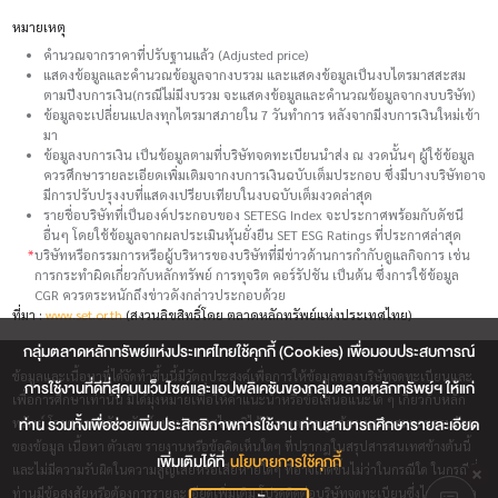
หมายเหตุ
คำนวณจากราคาที่ปรับฐานแล้ว (Adjusted price)
แสดงข้อมูลและคำนวณข้อมูลจากงบรวม และแสดงข้อมูลเป็นงบไตรมาสสะสม
ตามปีงบการเงิน(กรณีไม่มีงบรวม จะแสดงข้อมูลและคำนวณข้อมูลจากงบบริษัท)
ข้อมูลจะเปลี่ยนแปลงทุกไตรมาสภายใน 7 วันทำการ หลังจากมีงบการเงินใหม่เข้า
มา
ข้อมูลงบการเงิน เป็นข้อมูลตามที่บริษัทจดทะเบียนนำส่ง ณ งวดนั้นๆ ผู้ใช้ข้อมูล
ควรศึกษารายละเอียดเพิ่มเติมจากงบการเงินฉบับเต็มประกอบ ซึ่งมีบางบริษัทอาจ
มีการปรับปรุงงบที่แสดงเปรียบเทียบในงบฉบับเต็มงวดล่าสุด
รายชื่อบริษัทที่เป็นองค์ประกอบของ SETESG Index จะประกาศพร้อมกับดัชนี
อื่นๆ โดยใช้ข้อมูลจากผลประเมินหุ้นยั่งยืน SET ESG Ratings ที่ประกาศล่าสุด
*
บริษัทหรือกรรมการหรือผู้บริหารของบริษัทที่มีข่าวด้านการกำกับดูแลกิจการ เช่น
การกระทำผิดเกี่ยวกับหลักทรัพย์ การทุจริต คอร์รัปชัน เป็นต้น ซึ่งการใช้ข้อมูล
CGR ควรตระหนักถึงข่าวดังกล่าวประกอบด้วย
ที่มา :
www.set.or.th
(สงวนลิขสิทธิ์โดย ตลาดหลักทรัพย์แห่งประเทศไทย)
กลุ่มตลาดหลักทรัพย์แห่งประเทศไทยใช้คุกกี้ (Cookies) เพื่อมอบประสบการณ์
ข้อมูลและเนื้อหาที่ได้จัดทำขึ้นนี้มีวัตถุประสงค์เพื่อการให้ข้อมูลของบริษัทจดทะเบียนและ
การใช้งานที่ดีที่สุดบนเว็บไซต์และแอปพลิเคชันของกลุ่มตลาดหลักทรัพย์ฯ ให้แก่
เพื่อการศึกษาเท่านั้น มิได้มุ่งหมายเพื่อให้คำแนะนำหรือข้อเสนอแนะใด ๆ เกี่ยวกับหลัก
ท่าน รวมทั้งเพื่อช่วยเพิ่มประสิทธิภาพการใช้งาน ท่านสามารถศึกษารายละเอียด
ทรัพย์ โดยตลาดหลักทรัพย์แห่งประเทศไทยมิได้รับรองความถูกต้องเหมาะสมและครบถ้วน
ของข้อมูล เนื้อหา ตัวเลข รายงานหรือข้อคิดเห็นใดๆ ที่ปรากฎในสรุปสารสนเทศข้างต้นนี้
เพิ่มเติมได้ที่
นโยบายการใช้คุกกี้
และไม่มีความรับผิดในความสูญเสียหรือเสียหายใดๆ ที่อาจเกิดขึ้นไม่ว่าในกรณีใด ในกรณีที่
ท่านมีข้อสงสัยหรือต้องการรายละเอียดเพิ่มเติม โปรดติดต่อบริษัทจดทะเบียนซึ่งได้จัดทำข้อ