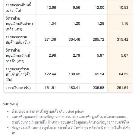
ระยะเวลาเก็บหนี้
12.66
9.56
12.00
10.53
เฉลี่ย (วัน)
อัตราส่วน
1.34
1.20
1.28
1.16
หมุนเวียนสินค้าคง
เหลือ (เท่า)
ระยะเวลาขาย
271.38
304.46
285.72
315.42
สินค้าเฉลี่ย (วัน)
อัตราส่วน
2.98
2.79
5.97
5.67
หมุนเวียนเจ้าหนี้
การค้า (เท่า)
ระยะเวลาชำระ
122.44
130.62
61.14
64.32
หนี้เจ้าหนี้การค้า
(วัน)
161.61
183.41
236.58
261.64
วงจรเงินสด (วัน)
หมายเหตุ
คำนวณจากราคาที่ปรับฐานแล้ว (Adjusted price)
แสดงข้อมูลและคำนวณข้อมูลจากงบรวม และแสดงข้อมูลเป็นงบไตรมาสสะสม
ตามปีงบการเงิน(กรณีไม่มีงบรวม จะแสดงข้อมูลและคำนวณข้อมูลจากงบบริษัท)
ข้อมูลจะเปลี่ยนแปลงทุกไตรมาสภายใน 7 วันทำการ หลังจากมีงบการเงินใหม่เข้า
มา