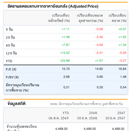
อัตราผลตอบแทนจากราคาย้อนหลัง (Adjusted Price)
เปรียบเทียบ
เปรียบเทียบหมวด
เปรียบเทียบ
หลักทรัพย์ (%)
อุตสาหกรรม (%)
ตลาด (%)
+1.11
-0.08
+0.07
5 วัน
+1.48
-2.40
+1.62
20 วัน
+7.87
-4.06
+1.34
60 วัน
+13.22
-2.41
-5.05
120 วัน
+23.98
+1.07
-3.27
YTD
15.70
14.92
16.84
P/E (X)
2.68
0.90
1.48
P/BV (X)
อัตราหมุนเวียนปริมาณ
0.21
0.20
0.54
การซื้อขาย (%)
ข้อมูลสถิติ
สะสม: อัตราหมุนเวียนปริมาณการซื้อขาย, มูลค่าซื้อขาย/วัน
YTD
2568
2567
06 ส.ค. 2569
30 ธ.ค. 2568
30 ธ.ค. 2567
จำนวนหุ้นจดทะเบียน
4,488.00
4,488.00
4,488.00