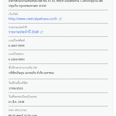
อาคารสำนักงานเซ็นทรัลเวิลด์ ชั้น 31-33, 999/9 ถนนพระราม 1 แขวงปทุมวัน เขต
ปทุมวัน กรุงเทพมหานคร 10330
เว็บไซต์
http://www.centralpattana.co.th
รายงานประจำปี
รายงานประจำปี 2568
เบอร์โทรศัพท์
0-2667-5555
เบอร์โทรสาร
0-2264-5593
ที่ปรึกษาทางการเงิน IPO
บริษัทเงินทุน เอกธนกิจ จำกัด (มหาชน)
วันที่ก่อตั้งบริษัท
17/06/2523
วันที่จดทะเบียนกับตลท.
01 มี.ค. 2538
ราคา IPO (บาท)
89.00 @พาร์ 10.00 บาท