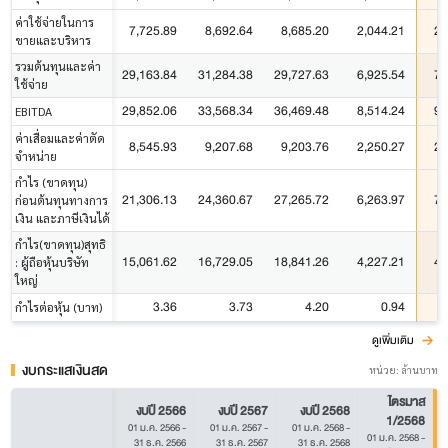
ค่าใช้จ่ายในการ
7,725.89
8,692.64
8,685.20
2,044.21
2,
ขายและบริหาร
รวมต้นทุนและค่า
29,163.84
31,284.38
29,727.63
6,925.54
7,
ใช้จ่าย
29,852.06
33,568.34
36,469.48
8,514.24
9,
EBITDA
ค่าเสื่อมและค่าตัด
8,545.93
9,207.68
9,203.76
2,250.27
2,
จำหน่าย
กำไร (ขาดทุน)
21,306.13
24,360.67
27,265.72
6,263.97
7,
ก่อนต้นทุนทางการ
เงิน และภาษีเงินได้
กำไร(ขาดทุน)สุทธิ
15,061.62
16,729.05
18,841.26
4,227.21
4,
: ผู้ถือหุ้นบริษัท
ใหญ่
3.36
3.73
4.20
0.94
กำไรต่อหุ้น (บาท)
ดูเพิ่มเติม
งบกระแสเงินสด
หน่วย: ล้านบาท
ไตรมาส
งบปี 2566
งบปี 2567
งบปี 2568
1/2568
01 ม.ค. 2566
-
01 ม.ค. 2567
-
01 ม.ค. 2568
-
01 ม.ค. 2568
-
0
31 ธ.ค. 2566
31 ธ.ค. 2567
31 ธ.ค. 2568