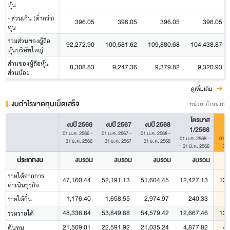
หุ้น
- ส่วนเกิน (ต่ำกว่า)
396.05
396.05
396.05
396.05
ทุน
รวมส่วนของผู้ถือ
92,272.90
100,581.62
109,880.68
104,438.87
หุ้นบริษัทใหญ่
ส่วนของผู้ถือหุ้น
8,308.83
9,247.36
9,379.82
9,320.93
ส่วนน้อย
ดูเพิ่มเติม
งบกำไรขาดทุนเบ็ดเสร็จ
หน่วย: ล้านบาท
ไตรมาส
งบปี 2566
งบปี 2567
งบปี 2568
1/2568
01 ม.ค. 2566
-
01 ม.ค. 2567
-
01 ม.ค. 2568
-
01 ม.ค. 2568
-
01 ม
31 ธ.ค. 2566
31 ธ.ค. 2567
31 ธ.ค. 2568
31 มี.ค. 2568
31 
ประเภทงบ
งบรวม
งบรวม
งบรวม
งบรวม
รายได้จากการ
47,160.44
52,191.13
51,604.45
12,427.13
12,
ดำเนินธุรกิจ
1,176.40
1,658.55
2,974.97
240.33
รายได้อื่น
48,336.84
53,849.68
54,579.42
12,667.46
13,
รวมรายได้
21,509.01
22,591.92
21,035.24
4,877.82
4,
ต้นทุน