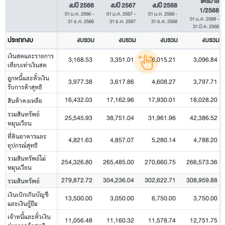
ไตรมาส
งบปี 2566
งบปี 2567
งบปี 2568
1/2568
01 ม.ค. 2566
-
01 ม.ค. 2567
-
01 ม.ค. 2568
-
01 ม.ค. 2568
-
31 ธ.ค. 2566
31 ธ.ค. 2567
31 ธ.ค. 2568
31 มี.ค. 2568
ประเภทงบ
งบรวม
งบรวม
งบรวม
งบรวม
เงินสดและรายการ
3,168.53
3,351.01
6,015.21
3,096.84
เทียบเท่าเงินสด
ลูกหนี้และตั๋วเงิน
3,977.38
3,617.86
4,608.27
3,797.71
รับการค้าสุทธิ
16,432.03
17,162.96
17,930.01
18,028.20
สินค้าคงเหลือ
รวมสินทรัพย์
25,545.93
38,751.04
31,961.96
42,386.52
หมุนเวียน
ที่ดินอาคารและ
4,821.63
4,857.07
5,280.14
4,788.20
อุปกรณ์สุทธิ
รวมสินทรัพย์ไม่
254,326.80
265,485.00
270,660.75
266,573.36
หมุนเวียน
279,872.72
304,236.04
302,622.71
308,959.88
รวมสินทรัพย์
เงินเบิกเกินบัญชี
13,500.00
3,050.00
6,750.00
3,750.00
และเงินกู้ยืม
เจ้าหนี้และตั๋วเงิน
11,056.48
11,160.32
11,578.74
12,751.75