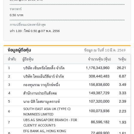
ราคาพาร์
0.50 บาท
การเปลี่ยนแปลงพาร์ล่าสุด
เก่า 1.00 : ใหม่ 0.50 @ 07 พ.ค. 2556
ข้อมูลผู้ถือหุ้น
ข้อมูล ณ วันที่ 10 มี.ค. 2569
ลำดับ
ผู้ถือหุ้น
จำนวนหุ้น (หุ้น)
%หุ้น
1,176,343,960
26.21
1
บริษัท เซ็นทรัลโฮลดิ้ง จำกัด
308,440,483
6.87
2
บริษัท ไทยเอ็นวีดีอาร์ จำกัด
156,838,600
3.49
3
กองทุนรวม วายุภักษ์หนึ่ง
149,387,729
3.33
4
สำนักงานประกันสังคม
107,320,000
2.39
5
นาย นิติ โอสถานุเคราะห์
SOUTH EAST ASIA UK (TYPE C)
100,073,936
2.23
6
NOMINEES LIMITED
UBS AG SINGAPORE BRANCH - FOR
86,596,182
1.93
7
CLIENTS' ACCOUNTS
EFG BANK AG, HONG KONG
72,469,900
1.61
8