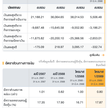
31 มี.ค. 2568
ประเภทงบ
งบรวม
งบรวม
งบรวม
งบรวม
เงินสดสุทธิจาก
21,188.21
36,064.65
38,014.53
5,506.48
กิจกรรมดำเนินงาน
เงินสดสุทธิจาก
-9,687.48
-15,645.58
-9,552.80
-3,186.21
กิจกรรมลงทุน
เงินสดสุทธิจาก
-11,675.82
-20,200.10
-25,366.56
-2,653.01
กิจกรรมจัดหาเงิน
-175.09
218.97
3,095.17
-332.74
เงินสดสุทธิ
ดูเพิ่มเติม
ปรับข้อมูลเต็มปี : อัตราผลตอบแทนผู้ถือหุ้น, อัตราผลตอบแทนจาก
อัตราส่วนทางการเงิน
สินทรัพย์
ไตรมาส
ไตรมาส
งบปี 2567
งบปี 2568
1/2568
1/2569
01 ม.ค. 2567
-
01 ม.ค. 2568
-
01 ม.ค. 2568
-
01 ม.ค. 2569
-
31 ธ.ค. 2567
31 ธ.ค. 2568
31 มี.ค. 2568
31 มี.ค. 2569
อัตราส่วนสภาพ
1.01
0.82
1.00
0.80
คล่อง (เท่า)
อัตราผลตอบแทนผู้
17.35
17.90
16.71
17.87
ถือหุ้น (%)