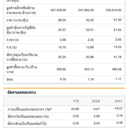
(ล้านหุ้น)
มูลค่าหลักทรัพย์ตาม
307,428.00
247,962.00
255,816.00
ราคาตลาด (ล้านบาท)
57.00
68.50
55.25
ราคา (บาท/หุ้น)
มูลค่าหุ้นทางบัญชีต่อ
25.57
23.51
21.64
หุ้น (บาท/หุ้น)
2.63
2.68
2.35
P/BV (X)
15.22
15.70
13.89
P/E (X)
อัตราหมุนเวียนปริมาณ
25.34
42.88
41.18
การซื้อขาย (%)
มูลค่าซื้อขาย/วัน (ล้าน
506.85
403.14
469.58
บาท)
1.17
0.79
1.18
Beta
อัตราผลตอบแทน
YTD
2568
2567
-18.57
23.98
-3.07
การเปลี่ยนแปลงของราคา (%)*
3.16
3.50
3.80
อัตราเงินปันผลตอบแทน (%)
0.48
0.55
0.53
อัตราส่วนเงินปันผลต่อกำไร